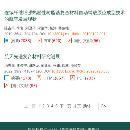
连续纤维增强热塑性树脂基复合材料自动铺放原位成型技术
的航空发展现状
陈吉平
,
李岩
,
刘卫平
,
宋清华
,
杨洋
,
林紫雄
2019, 36(4): 784-794.
DOI:
10.13801/j.cnki.fhclxb.20190102.001
摘要
(
2038
)
PDF
(
626
)
[施引文献]
(
96
)
航天先进复合材料研究进展
冯志海
,
李俊宁
,
田跃龙
,
师建军
,
张娟
,
徐林
,
潘玲英
2022, 39(9): 4187-4195.
DOI:
10.13801/j.cnki.fhclxb.20220926.003
摘要
(
4178
)
HTML
(
857
)
PDF
(
733
)
[施引文献]
(
96
)
上一页
1
2
3
4
5
下一页
末页
跳转
Go
版权所有 © 2009 《复合材料学报》编辑部