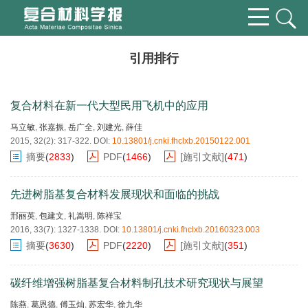
引用排行
复合材料在新一代大型民用飞机中的应用
马立敏
,
张嘉振
,
岳广全
,
刘建光
,
薛佳
2015, 32(2): 317-322.
DOI:
10.13801/j.cnki.fhclxb.20150122.001
摘要
(
2833
)
PDF
(
1466
)
[施引文献]
(
471
)
先进树脂基复合材料发展现状和面临的挑战
邢丽英
,
包建文
,
礼嵩明
,
陈祥宝
2016, 33(7): 1327-1338.
DOI:
10.13801/j.cnki.fhclxb.20160323.003
摘要
(
3630
)
PDF
(
2220
)
[施引文献]
(
351
)
碳纤维增强树脂基复合材料制孔技术研究现状与展望
陈燕
,
葛恩德
,
傅玉灿
,
苏宏华
,
徐九华