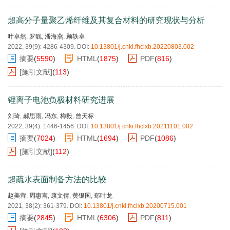
超高分子量聚乙烯纤维及其复合材料的研究现状与分析
叶卓然
,
罗靓
,
潘海燕
,
顾轶卓
2022, 39(9): 4286-4309.
DOI:
10.13801/j.cnki.fhclxb.20220803.002
摘要
(
5590
)
HTML
(
1875
)
PDF
(
816
)
[施引文献]
(
113
)
锂离子电池负极材料研究进展
刘琦
,
郝思雨
,
冯东
,
梅毅
,
曾天标
2022, 39(4): 1446-1456.
DOI:
10.13801/j.cnki.fhclxb.20211101.002
摘要
(
7024
)
HTML
(
1694
)
PDF
(
1086
)
[施引文献]
(
112
)
超疏水表面制备方法的比较
赵美蓉
,
周惠言
,
康文倩
,
黄银国
,
郑叶龙
2021, 38(2): 361-379.
DOI:
10.13801/j.cnki.fhclxb.20200715.001
摘要
(
2845
)
HTML
(
6306
)
PDF
(
811
)