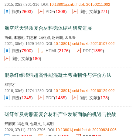
2015, 32(2): 301-316.
DOI:
10.13801/j.cnki.fhclxb.20150211.002
摘要
(
2603
)
PDF
(
1306
)
[施引文献]
(
271
)
航空航天轻质复合材料壳体结构研究进展
熊健
,
李志彬
,
刘惠彬
,
冯丽娜
,
赵云鹏
,
孟凡壹
2021, 38(6): 1629-1650.
DOI:
10.13801/j.cnki.fhclxb.20210107.002
摘要
(
7900
)
HTML
(
2176
)
PDF
(
1389
)
[施引文献]
(
180
)
混杂纤维增强超高性能混凝土弯曲韧性与评价方法
邓宗才
2016, 33(6): 1274-1280.
DOI:
10.13801/j.cnki.fhclxb.20160129.002
摘要
(
1345
)
PDF
(
1485
)
[施引文献]
(
173
)
碳纤维及树脂基复合材料产业发展面临的机遇与挑战
邢丽英
,
冯志海
,
包建文
,
礼嵩明
2020, 37(11): 2700-2706.
DOI:
10.13801/j.cnki.fhclxb.20200824.005