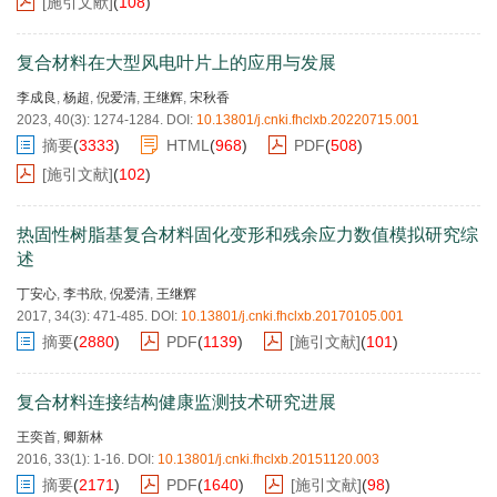
[施引文献]
(
108
)
复合材料在大型风电叶片上的应用与发展
李成良
,
杨超
,
倪爱清
,
王继辉
,
宋秋香
2023, 40(3): 1274-1284.
DOI:
10.13801/j.cnki.fhclxb.20220715.001
摘要
(
3333
)
HTML
(
968
)
PDF
(
508
)
[施引文献]
(
102
)
热固性树脂基复合材料固化变形和残余应力数值模拟研究综
述
丁安心
,
李书欣
,
倪爱清
,
王继辉
2017, 34(3): 471-485.
DOI:
10.13801/j.cnki.fhclxb.20170105.001
摘要
(
2880
)
PDF
(
1139
)
[施引文献]
(
101
)
复合材料连接结构健康监测技术研究进展
王奕首
,
卿新林
2016, 33(1): 1-16.
DOI:
10.13801/j.cnki.fhclxb.20151120.003
摘要
(
2171
)
PDF
(
1640
)
[施引文献]
(
98
)