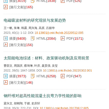
摘要
(
3019
)
HTML
(
1838
)
PDF
(
526
)
[施引文献]
(
165
)
电磁吸波材料的研究现状与发展趋势
王一帆
,
朱琳
,
韩露
,
周兴海
,
高原
,
吕丽华
2023, 40(1): 1-12.
DOI:
10.13801/j.cnki.fhclxb.20220512.005
摘要
(
8408
)
HTML
(
2084
)
PDF
(
1571
)
[施引文献]
(
156
)
太阳能电池综述：材料、政策驱动机制及应用前景
曹邵文
,
周国庆
,
蔡琦琳
,
叶庆
,
庞昊强
,
吴玺
2022, 39(5): 1847-1858.
DOI:
10.13801/j.cnki.fhclxb.20220302.001
摘要
(
3973
)
HTML
(
6258
)
PDF
(
947
)
[施引文献]
(
146
)
钢纤维对超高性能混凝土抗弯力学性能的影响
梁兴文
,
胡翱翔
,
于婧
,
史庆轩
2018, 35(3): 722-731.
DOI:
10.13801/j.cnki.fhclxb.20170612.005