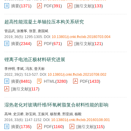
摘要
(
1371
)
PDF
(
391
)
[施引文献]
(
133
)
超高性能混凝土单轴拉压本构关系研究
管品武
,
涂雅筝
,
张普
,
唐国斌
2019, 36(5): 1295-1305.
DOI:
10.13801/j.cnki.fhclxb.20180703.004
摘要
(
2344
)
PDF
(
671
)
[施引文献]
(
121
)
锂离子电池正极材料研究进展
李仲明
,
李斌
,
冯东
,
曾天标
2022, 39(2): 513-527.
DOI:
10.13801/j.cnki.fhclxb.20210708.002
摘要
(
8481
)
HTML
(
3280
)
PDF
(
1433
)
[施引文献]
(
117
)
湿热老化对玻璃纤维/环氧树脂复合材料性能的影响
高坤
,
史汉桥
,
孙宝岗
,
王振河
,
杨智勇
,
邢亚娟
,
杨毅
2016, 33(6): 1147-1152.
DOI:
10.13801/j.cnki.fhclxb.20160108.001
摘要
(
1735
)
PDF
(
1160
)
[施引文献]
(
115
)