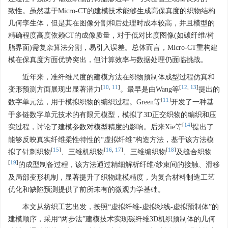
致性。虽然基于Micro-CT的建模技术能够生成高保真度的织物结构
几何孪生体，但是其在图像分割和后处理时成本较高，并且模型的
精确程度高度依赖CT的成像质量，对于低对比度图像(如碳纤维/树
脂界面)需复杂算法分割，易引入误差。总体而言，Micro-CT重构建
模在保真度方面优势突出，但计算效率与数据处理仍面临挑战。
近年来，准纤维尺度的建模方法在织物预制体成型过程仿真和
[
10
,
11
]
[
12
,
13
]
变形预测方面展现出显著潜力
。最早是由Wang等
提出的
[
11
]
数字单元法，用于模拟织物的编织过程。Green等
开发了一种基
于多链数字单元技术的有限元模型，模拟了3D正交织物的编织和压
[
14
]
实过程，讨论了建模参数对模型精度的影响。后来Xie等
提出了
能够反映真实纤维柔性特性的“虚拟纤维”构造方法，基于该方法模
[
15
]
[
16
,
17
]
[
18
]
拟了针刺织物
、三维机织物
、三维编织物
及缝合织物
[
19
]
的成型制备过程，该方法通过精细解析纤维/纱束间的接触、滑移
及局部变形机制，显著提升了织物建模精度，为复合材料制造工艺
优化和缺陷预测提供了前所未有的微观力学基础。
本文从纺织工艺出发，按照“虚拟纤维-虚拟纱线-虚拟预制体”的
建模顺序，采用“两步法”建模技术实现碳纤维3D机织预制体的几何