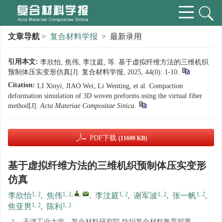
文章导航
>
复合材料学报
> 最新录用
引用本文:
李欣怡, 焦伟, 李汶庭, 等. 基于虚拟纤维方法的三维机织
预制体压实变形仿真[J]. 复合材料学报, 2025, 44(0): 1-10.
Citation:
LI Xinyi, JIAO Wei, Li Wenting, et al. Compaction
deformation simulation of 3D woven preforms using the virtual fiber
method[J].
Acta Materiae Compositae Sinica
.
PDF下载
(11699 KB)
基于虚拟纤维方法的三维机织预制体压实变形
仿真
1, 2
1, 2
,
,
1, 2
1, 2
1, 2
李欣怡
,
焦伟
,
李汶庭
,
谢军波
,
张一帆
,
1, 2
1, 2
焦亚男
,
陈利
1.
天津工业大学 复合材料研究院 纺织复合材料教育部重