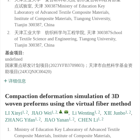
点试验室, 天津 300387Ministry of Education Key
Laboratory of Advanced Textile Composite Materials,
Institute of Composite Materials, Tiangong University,
Tianjin 300387, China
2.
天津工业大学 纺织科学与工程学院, 天津 300387School
of Textile Science and Engineering, Tiangong University,
Tianjin 300387, China
基金项目:
undefined
国家重点研发计划项目(2023YFB3709803)；天津市自然科学基金资
助项目(24JCQNJC00420)
详细信息
Compaction deformation simulation of 3D
woven preforms using the virtual fiber method
1, 2
1, 2
,
,
1, 2
1, 2
LI Xinyi
,
JIAO Wei
,
Li Wenting
,
XIE Junbo
,
1, 2
1, 2
1, 2
ZHANG Yifan
,
JIAO Yanan
,
CHEN Li
1.
Ministry of Education Key Laboratory of Advanced Textile
Composite Materials, Institute of Composite Materials,