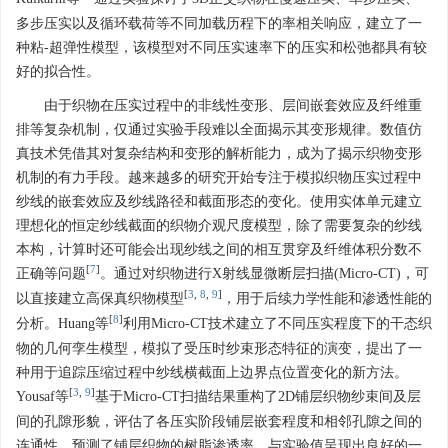
多步压实以及循环载荷等不同加载历程下的率相关响应，建立了一
种粘-超弹性模型，该模型对不同压实速率下的压实和松弛都具有较
好的拟合性。
由于织物在压实过程中的非线性变形、层间嵌套效应及纤维重
排等复杂机制，仅通过实验手段难以全面揭示其变形规律。数值仿
真技术凭借其对复杂结构和变形的解析能力，成为了揭示织物变形
机制的有力手段。越来越多的研究开始专注于模拟织物压实过程中
纱线的嵌套效应及纱线路径和截面形态的变化。使用实体单元建立
理想化的恒定纱线截面的织物介观尺度模型，除了需要复杂的纱线
本构，计算时还可能会出现纱线之间的相互贯穿及纤维体积分数不
[
7
]
正确等问题
。通过对织物进行X射线显微断层扫描(Micro-CT)，可
[
3
,
8
,
9
]
以直接建立高保真织物模型
，用于后续力学性能和渗透性能的
[
8
]
分析。Huang等
利用Micro-CT技术建立了不同压实程度下的干态织
物的几何孪生模型，模拟了受压时纱束形态特征的演变，提出了一
种用于追踪压缩过程中纱线横截面上边界点位置变化的新方法。
[
3
,
9
]
Yousaf等
基于Micro-CT扫描结果重构了2D铺层织物纱束间及层
间的孔隙形貌，评估了各压实阶段铺层嵌套程度和相邻孔隙之间的
连通性，预测了铺层织物的树脂渗透率，与实验值呈现出良好的一