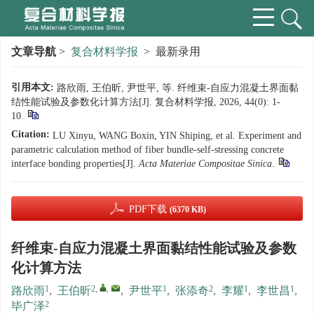
文章导航
>
复合材料学报
> 最新录用
引用本文:
路欣雨, 王伯昕, 尹世平, 等. 纤维束-自应力混凝土界面黏
结性能试验及参数化计算方法[J]. 复合材料学报, 2026, 44(0): 1-
10.
Citation:
LU Xinyu, WANG Boxin, YIN Shiping, et al. Experiment and
parametric calculation method of fiber bundle-self-stressing concrete
interface bonding properties[J].
Acta Materiae Compositae Sinica
.
PDF下载
(6370 KB)
纤维束-自应力混凝土界面黏结性能试验及参数
化计算方法
1
2
,
,
1
2
1
1
路欣雨
,
王伯昕
,
尹世平
,
张添奇
,
李耀
,
李世昌
,
2
毕广泽