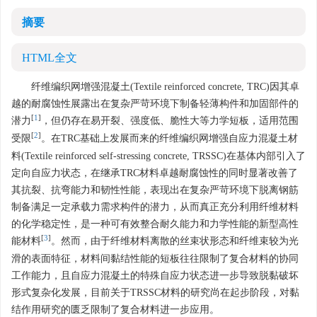
摘要
HTML全文
纤维编织网增强混凝土(Textile reinforced concrete, TRC)因其卓
越的耐腐蚀性展露出在复杂严苛环境下制备轻薄构件和加固部件的
[
1
]
潜力
，但仍存在易开裂、强度低、脆性大等力学短板，适用范围
[
2
]
受限
。在TRC基础上发展而来的纤维编织网增强自应力混凝土材
料(Textile reinforced self-stressing concrete, TRSSC)在基体内部引入了
定向自应力状态，在继承TRC材料卓越耐腐蚀性的同时显著改善了
其抗裂、抗弯能力和韧性性能，表现出在复杂严苛环境下脱离钢筋
制备满足一定承载力需求构件的潜力，从而真正充分利用纤维材料
的化学稳定性，是一种可有效整合耐久能力和力学性能的新型高性
[
3
]
能材料
。然而，由于纤维材料离散的丝束状形态和纤维束较为光
滑的表面特征，材料间黏结性能的短板往往限制了复合材料的协同
工作能力，且自应力混凝土的特殊自应力状态进一步导致脱黏破坏
形式复杂化发展，目前关于TRSSC材料的研究尚在起步阶段，对黏
结作用研究的匮乏限制了复合材料进一步应用。