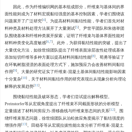
因此，作为纤维编织网的基本组成部分，纤维束与基体间的界
面性能则成为了材料宏观黏结强度的基本控制因素，学者们围绕该
[
4
]
问题展开了广泛研究
。为提高材料间黏结性能，学者们首先对材
[
5
]
料种类及材料处理方法展开了大量测试
。尹世平团队和朱德举团
队围绕基体和纤维种类展开探索，证明了纤维束与基体界面性能对
[
6
,
7
]
材料种类变化高度敏感
。此外，为获得黏结性能的突破，提出了
大量优化方法，如徐世烺团队提出了纤维表面涂层改性处理或基体
[
8
]
添加短切纤维等多种方案以提高材料间黏结性能
。荀勇等验证了
在环氧树脂浸渍的表面处理方式下，施加预应力会改善材料间黏结
[
9
]
作用
。大量的研究证实了纤维束-混凝土基体间黏结性能影响因素
[
10
]
十分复杂
，关于材料间黏结作用的研究表现出从现象分析向理论
[
11
]
解释的发展趋势
。
围绕黏结性能及破坏形态，学者们尝试提出解释模型。
Preinstorfer等从宏观角度提出了纤维束不同截面形状的分析模型，
[
12
]
定量描述了材料间剪应力-滑移曲线与纤维束形态间的关系
。围
绕纤维束形态问题，徐世烺团队从泊松效应角度揭示了黏结强度的
[
13
]
增强作用
。田稳苓等从宏观拉拔性能出发分析了纤维束-混凝土