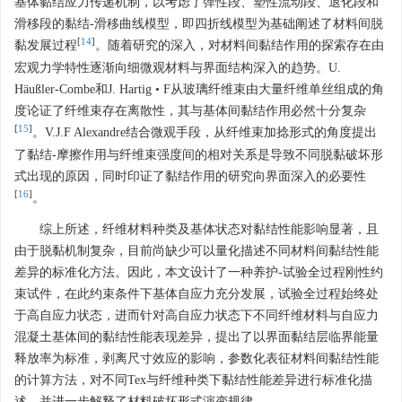
基体黏结应力传递机制，以考虑了弹性段、塑性流动段、退化段和
滑移段的黏结-滑移曲线模型，即四折线模型为基础阐述了材料间脱
[
14
]
黏发展过程
。随着研究的深入，对材料间黏结作用的探索存在由
宏观力学特性逐渐向细微观材料与界面结构深入的趋势。U.
Häußler-Combe和J. Hartig • F从玻璃纤维束由大量纤维单丝组成的角
度论证了纤维束存在离散性，其与基体间黏结作用必然十分复杂
[
15
]
。V.J.F Alexandre结合微观手段，从纤维束加捻形式的角度提出
了黏结-摩擦作用与纤维束强度间的相对关系是导致不同脱黏破坏形
式出现的原因，同时印证了黏结作用的研究向界面深入的必要性
[
16
]
。
综上所述，纤维材料种类及基体状态对黏结性能影响显著，且
由于脱黏机制复杂，目前尚缺少可以量化描述不同材料间黏结性能
差异的标准化方法。因此，本文设计了一种养护-试验全过程刚性约
束试件，在此约束条件下基体自应力充分发展，试验全过程始终处
于高自应力状态，进而针对高自应力状态下不同纤维材料与自应力
混凝土基体间的黏结性能表现差异，提出了以界面黏结层临界能量
释放率为标准，剥离尺寸效应的影响，参数化表征材料间黏结性能
的计算方法，对不同Tex与纤维种类下黏结性能差异进行标准化描
述，并进一步解释了材料破坏形式演变规律。