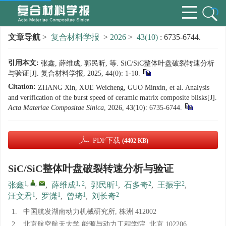
文章导航
>
复合材料学报
>
2026
>
43(10)
: 6735-6744.
引用本文:
张鑫, 薛维成, 郭民昕, 等. SiC/SiC整体叶盘破裂转速分析
与验证[J]. 复合材料学报, 2025, 44(0): 1-10.
Citation:
ZHANG Xin, XUE Weicheng, GUO Minxin, et al. Analysis
and verification of the burst speed of ceramic matrix composite blisks[J].
Acta Materiae Compositae Sinica
, 2026, 43(10): 6735-6744.
PDF下载
(4402 KB)
SiC/SiC整体叶盘破裂转速分析与验证
1
,
,
1, 2
1
2
2
张鑫
,
薛维成
,
郭民昕
,
石多奇
,
王振宇
,
1
1
1
2
汪文君
,
罗潇
,
曾琦
,
刘长奇
1.
中国航发湖南动力机械研究所, 株洲 412002
2.
北京航空航天大学 能源与动力工程学院, 北京 102206