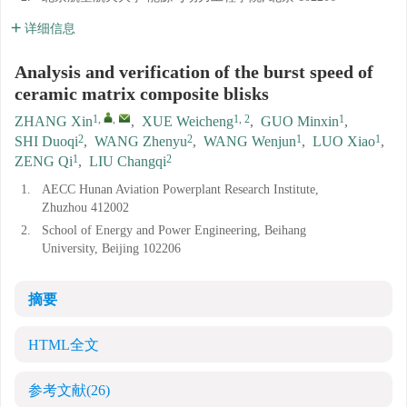
详细信息
Analysis and verification of the burst speed of
ceramic matrix composite blisks
1
,
,
1, 2
1
ZHANG Xin
,
XUE Weicheng
,
GUO Minxin
,
2
2
1
1
SHI Duoqi
,
WANG Zhenyu
,
WANG Wenjun
,
LUO Xiao
,
1
2
ZENG Qi
,
LIU Changqi
1.
AECC Hunan Aviation Powerplant Research Institute,
Zhuzhou 412002
2.
School of Energy and Power Engineering, Beihang
University, Beijing 102206
摘要
HTML全文
参考文献
(26)