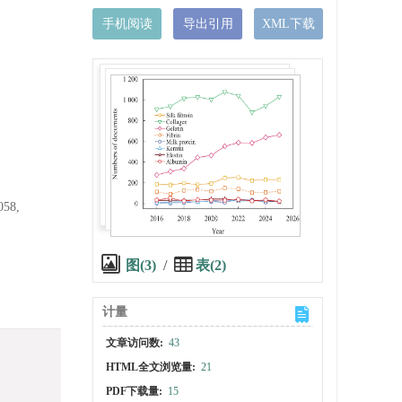
手机阅读
导出引用
XML下载
058,
图(3)
/
表(2)
计量
文章访问数:
43
HTML全文浏览量:
21
PDF下载量:
15