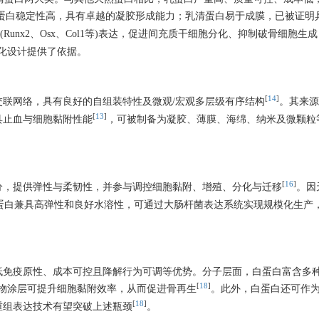
蛋白稳定性高，具有卓越的凝胶形成能力；乳清蛋白易于成膜，已被证明
Runx2、Osx、Col1等)表达，促进间充质干细胞分化、抑制破骨细胞生
化设计提供了依据。
[
14
]
联网络，具有良好的自组装特性及微观/宏观多层级有序结构
。其来源
[
13
]
具止血与细胞黏附性能
，可被制备为凝胶、薄膜、海绵、纳米及微颗粒
[
16
]
分，提供弹性与柔韧性，并参与调控细胞黏附、增殖、分化与迁移
。因
蛋白兼具高弹性和良好水溶性，可通过大肠杆菌表达系统实现规模化生产
低免疫原性、成本可控且降解行为可调等优势。分子层面，白蛋白富含多
[
18
]
物涂层可提升细胞黏附效率，从而促进骨再生
。此外，白蛋白还可作
[
18
]
重组表达技术有望突破上述瓶颈
。