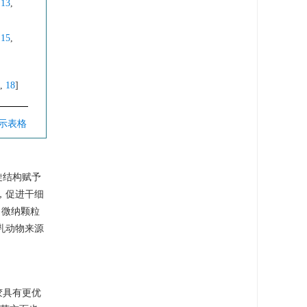
,
13
,
]
,
15
,
]
7
,
18
]
显示表格
旋结构赋予
，促进干细
、微纳颗粒
乳动物来源
胶具有更优