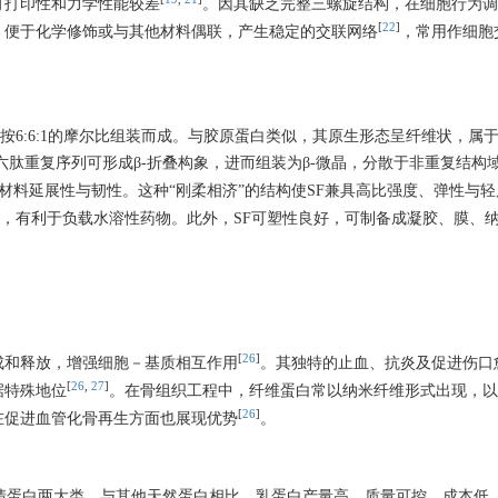
可打印性和力学性能较差
。因其缺乏完整三螺旋结构，在细胞行为调
[
22
]
，便于化学修饰或与其他材料偶联，产生稳定的交联网络
，常用作细胞
白按6:6:1的摩尔比组装而成。与胶原蛋白类似，其原生形态呈纤维状，属
肽重复序列可形成β-折叠构象，进而组装为β-微晶，分散于非重复结构
材料延展性与韧性。这种“刚柔相济”的结构使SF兼具高比强度、弹性与
性，有利于负载水溶性药物。此外，SF可塑性良好，可制备成凝胶、膜、
[
26
]
成和释放，增强细胞－基质相互作用
。其独特的止血、抗炎及促进伤口
[
26
,
27
]
据特殊地位
。在骨组织工程中，纤维蛋白常以纳米纤维形式出现，以
[
26
]
在促进血管化骨再生方面也展现优势
。
乳清蛋白两大类。与其他天然蛋白相比，乳蛋白产量高、质量可控、成本低