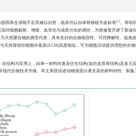
[
1
]
缺损因再生潜能不足而难以自愈，临床仍以自体骨移植为金标准
。骨组
实现对细胞黏附、增殖、血管化与成骨分化的调控，为骨修复开辟了新途
作为天然聚合物的典型代表，具有良好的生物相容性、可控降解性、低免
料与天然骨组织细胞外基质(ECM)高度相似，可为细胞活动提供理想的生
：在结构与应用上，由单一材料向复杂仿生结构(如仿皮质骨结构)及多元应
等现代生物技术升级。本文系统综述动物源蛋白基支架的材料特性、制备