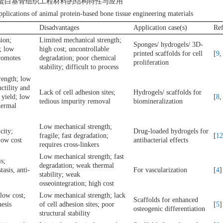
蛋白基骨组织工程材料的结构特性与应用
pplications of animal protein-based bone tissue engineering materials
Disadvantages
Application case(s)
Re
sion;
Limited mechanical strength;
Sponges/ hydrogels/ 3D-
y; low
high cost; uncontrollable
printed scaffolds for cell
[
9
romotes
degradation; poor chemical
proliferation
stability; difficult to process
rength; low
ctility and
Lack of cell adhesion sites;
Hydrogels/ scaffolds for
 yield; low
[
8
tedious impurity removal
biomineralization
hermal
Low mechanical strength;
city;
Drug-loaded hydrogels for
fragile; fast degradation;
[
1
low cost
antibacterial effects
requires cross-linkers
Low mechanical strength; fast
s;
degradation; weak thermal
tasis, anti-
For vascularization
[
4
]
stability; weak
osseointegration; high cost
low cost;
Low mechanical strength; lack
Scaffolds for enhanced
nesis
of cell adhesion sites; poor
[
5
]
osteogenic differentiation
structural stability