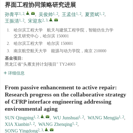
界面工程协同策略研究进展
1, 2
,
,
1, 2
1, 2
1, 2
孙青平
,
吴俊帅
,
王孟佳
,
夏贤斌
,
1, 2
2, 3
,
,
王振清
,
宋迎东
1.
哈尔滨工程大学 航天与建筑工程学院，智能仿生力学
交叉研究中心，哈尔滨 150001
2.
哈尔滨工程大学 哈尔滨 150001
3.
南京航空航天大学 能源与动力学院，南京 210000
基金项目:
黑龙江省“头雁支持计划项目”
TY24003
详细信息
From passive enhancement to active repair:
Research progress on the collaborative strategy
of CFRP interface engineering addressing
environmental aging
1, 2
,
,
1, 2
1, 2
SUN Qingping
,
WU Junshuai
,
WANG Mengjia
,
1, 2
1, 2
XIA Xianbin
,
WANG Zhenqing
,
2, 3
,
,
SONG Yingdong