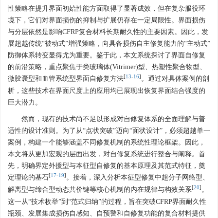
性策略在提升界面初始性能方面取得了显著成效，但在复杂服役环
境下，它们对界面损伤的抑制与扩展仍存在一定局限性。界面损伤
与分层依然是影响CFRP复合材料长期耐久性的主要因素。因此，发
展超越传统“被动式”增强策略，向具备损伤自主修复能力的“主动式”
防御体系转变显得尤为重要。鉴于此，本文系统探讨了界面自修复
的前沿策略，重点聚焦于类玻璃体(Vitrimer)型、热塑性聚合物型、
[
13
-
16
]
微胶囊型和血管系统型界面自修复方法
。通过对具体案例的剖
析，这些技术在界面尺度上的应用均已展现出恢复界面结合强度的
巨大潜力。
然而，现有的技术尚不足以形成对自修复体系的全面理解与普
适性的设计准则。为了从“点状突破”迈向“面状设计”，必须超越单一
案例，构建一个能够涵盖不同修复机制的系统性理论框架。因此，
本文将从更加宏观的层面出发，对自修复系统进行整合与阐释。首
先，明确界定外援型与本征型自修复的基本原理及其范式特征，奠
[
17
-
19
]
定理论的基石
。接着，深入分析本征型修复中超分子网络型、
[
20
]
解离型与缔合型动态共价键等核心机制的内在规律与构效关系
。
这一从“技术枚举”到“范式归纳”的过程，旨在突破CFRP界面耐久性
瓶颈、发展集成损伤自感知、自预警和自修复功能的复合材料提供