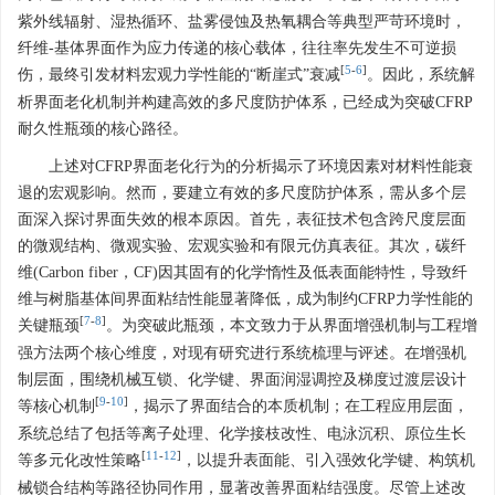
紫外线辐射、湿热循环、盐雾侵蚀及热氧耦合等典型严苛环境时，
纤维-基体界面作为应力传递的核心载体，往往率先发生不可逆损
[
5
-
6
]
伤，最终引发材料宏观力学性能的“断崖式”衰减
。因此，系统解
析界面老化机制并构建高效的多尺度防护体系，已经成为突破CFRP
耐久性瓶颈的核心路径。
上述对CFRP界面老化行为的分析揭示了环境因素对材料性能衰
退的宏观影响。然而，要建立有效的多尺度防护体系，需从多个层
面深入探讨界面失效的根本原因。首先，表征技术包含跨尺度层面
的微观结构、微观实验、宏观实验和有限元仿真表征。其次，碳纤
维(Carbon fiber，CF)因其固有的化学惰性及低表面能特性，导致纤
维与树脂基体间界面粘结性能显著降低，成为制约CFRP力学性能的
[
7
-
8
]
关键瓶颈
。为突破此瓶颈，本文致力于从界面增强机制与工程增
强方法两个核心维度，对现有研究进行系统梳理与评述。在增强机
制层面，围绕机械互锁、化学键、界面润湿调控及梯度过渡层设计
[
9
-
10
]
等核心机制
，揭示了界面结合的本质机制；在工程应用层面，
系统总结了包括等离子处理、化学接枝改性、电泳沉积、原位生长
[
11
-
12
]
等多元化改性策略
，以提升表面能、引入强效化学键、构筑机
械锁合结构等路径协同作用，显著改善界面粘结强度。尽管上述改