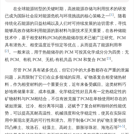
在全球能源转型的关键时期，高效能源存储与利用技术的研发
[
1
]
已成为国际社会应对能源危机与环境挑战的核心策略之一
。随着
传统化石能源的日益枯竭以及人们对可持续发展的迫切需求，寻找
能够高效存储和利用能源的新材料与新技术至关重要，在各种储能
技术中，基于相变材料(PCM)的热能储存技术已被广泛研究。PCM
具有潜热大、相变温度近乎恒定等优点，从而提高了能源利用率
[
2
]
。一般来说，用于热能储存的 PCM 可按其化学成分分为四类：无
[
3
]
机 PCM、有机 PCM、无机-有机共晶 PCM 和复合 PCM
。
尽管 PCM 具有诸多优点，但它们中的大多数都存在严重的泄漏
问题，从而限制了它们在众多领域的应用。矿物基复合相变储热材
料，作为相变材料的一个重要分支，近年来备受瞩目。这类材料巧
妙地将储量丰富、成本低廉、化学稳定性好且具有一定热稳定性的
矿物材料与PCM相结合，不仅有效克服了PCM在单独使用时存在的
诸如泄漏、过冷、相分离等问题，还赋予了复合材料独特的性能优
势，可以提高其耐高温性、机械强度和化学稳定性，使其在实际应
用中展现出更高的可行性和潜力。用于制备CPCM 的矿物主要包括
[
4
-
5
]
凹凸棒土、埃洛石、硅藻土、高岭土、膨胀珍珠岩、海泡石等
。