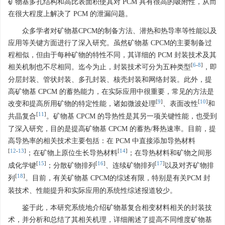
矿物基多孔结构和高比表面积使其对 PCM 具有很高的吸附性，从而
在很大程度上解决了 PCM 的泄漏问题。
众多学者对矿物基CPCM的制备方法、潜热和热导率等性能以及
应用等关键方面进行了深入研究。虽然矿物基 CPCM的主要制备过
程相似，但由于每种矿物的特性不同，其详细的 PCM 封装技术及其
[
6
-
8
]
相关机制也不尽相同。迄今为止，封装技术可分为五种类型
，即
分层封装、管状封装、多孔封装、核壳封装和网络封装。此外，提
高矿物基 CPCM 的蓄热能力，在实际应用中很重要，常见的方法是
[
9
]
[
10
]
改变和提高所用矿物的特定性能，诸如微波处理
、表面改性
和
[
11
]
共晶复合
。矿物基 CPCM 的导热性是其另一项关键性能，也受到
了深入研究，目的是提高矿物基 CPCM 的蓄热/释热速率。目前，提
高导热率的相关技术主要包括：在 PCM 中直接添加导热材料
[
12
-
13
]
[
14
]
；在矿物上原位生长导热材料
；在导热材料和矿物之间形
[
15
]
[
16
]
[
17
]
成化学键
；分散矿物排列
、连续矿物排列
以及对齐矿物排
[
18
]
列
。目前，有关矿物基 CPCM的综述有限，特别是有关PCM 封
装技术、性能提升和实际应用的系统性综述报道较少。
鉴于此，本研究系统地介绍矿物基复合相变材料相关的封装技
术，并分析和总结了其相关机理，详细阐述了提高不同维度矿物基