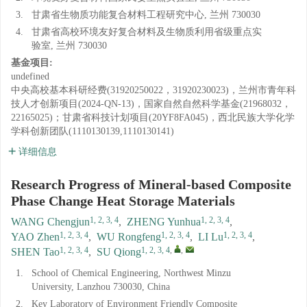
3.
甘肃省生物质功能复合材料工程研究中心, 兰州 730030
4.
甘肃省高校环境友好复合材料及生物质利用省级重点实
验室, 兰州 730030
基金项目:
undefined
中央高校基本科研经费(31920250022，31920230023)，兰州市青年科
技人才创新项目(2024-QN-13)，国家自然自然科学基金(21968032，
22165025)；甘肃省科技计划项目(20YF8FA045)，西北民族大学化学
学科创新团队(1110130139,1110130141)
详细信息
Research Progress of Mineral-based Composite
Phase Change Heat Storage Materials
1, 2, 3, 4
1, 2, 3, 4
WANG Chengjun
,
ZHENG Yunhua
,
1, 2, 3, 4
1, 2, 3, 4
1, 2, 3, 4
YAO Zhen
,
WU Rongfeng
,
LI Lu
,
1, 2, 3, 4
1, 2, 3, 4
,
,
SHEN Tao
,
SU Qiong
1.
School of Chemical Engineering, Northwest Minzu
University, Lanzhou 730030, China
2.
Key Laboratory of Environment Friendly Composite