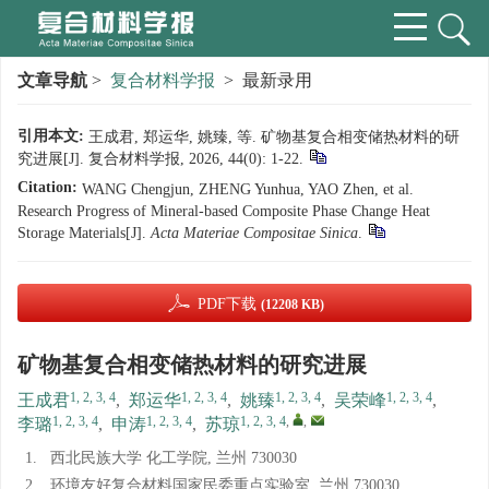
文章导航
>
复合材料学报
> 最新录用
引用本文:
王成君, 郑运华, 姚臻, 等. 矿物基复合相变储热材料的研
究进展[J]. 复合材料学报, 2026, 44(0): 1-22.
Citation:
WANG Chengjun, ZHENG Yunhua, YAO Zhen, et al.
Research Progress of Mineral-based Composite Phase Change Heat
Storage Materials[J].
Acta Materiae Compositae Sinica
.
PDF下载
(12208 KB)
矿物基复合相变储热材料的研究进展
1, 2, 3, 4
1, 2, 3, 4
1, 2, 3, 4
1, 2, 3, 4
王成君
,
郑运华
,
姚臻
,
吴荣峰
,
1, 2, 3, 4
1, 2, 3, 4
1, 2, 3, 4
,
,
李璐
,
申涛
,
苏琼
1.
西北民族大学 化工学院, 兰州 730030
2.
环境友好复合材料国家民委重点实验室, 兰州 730030