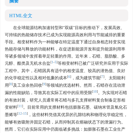
摘要
HTML全文
在全球能源结构加速转型和“双碳”目标的推动下，发展高效、
可持续的热能储存技术已成为实现能源高效利用与节能减排的重要
手段。相变材料作为一种能够在特定温度下通过自身相态转变实现
热能存储与释放的功能材料，在促进新能源开发和提升能源利用率
等诸多领域中发挥着举足轻重的作用。近年来，石蜡、脂肪酸、多
[
1
-
5
]
元醇、酯类及无机水合盐
等相变材料已被广泛研究并应用于实际
工程中。其中，石蜡因具有适中的相变温度、较高的潜热值、良好
[
6
]
[
7
]
的化学稳定性以及相对低廉的成本
，成为建筑节能
、太阳能利
[
8
]
[
9
]
用
及工业余热回收
等领域的优选材料。然而，石蜡存在流动泄
[
10
]
漏的性能缺陷，导致其在实际工程中的应用受限
。为实现对石蜡
的有效封装，研究人员通常将石蜡与多孔支撑材料复合制备定形相
[
11
]
变材料
。目前常用的支撑材料包括膨胀石墨、碳纳米管及氧化石
[
12
-
15
]
墨烯等
，这些材料凭借其优异的孔隙结构和物理化学稳定性，
能够有效吸附并固定石蜡，从而抑制其在熔融状态下的泄漏行为。
然而，它们在实际应用中仍面临诸多挑战：如膨胀石墨在工业生产