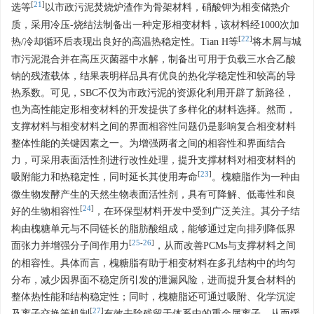
[
21
]
选等
以市政污泥焚烧炉渣作为骨架材料，硝酸钾为相变储热介
质，采用冷压-烧结法制备出一种定形相变材料，该材料经
1000
次加
[
22
]
热/冷却循环后表现出良好的高温热稳定性。Tian H等
将木屑与城
市污泥混合并在高压灭菌器中水解，制备出可用于负载三水合乙酸
钠的残渣载体，结果表明样品具有优良的热化学稳定性和较高的导
热系数。可见，SBC不仅为市政污泥的资源化利用开辟了新路径，
也为高性能定形相变材料的开发提供了多样化的材料选择。然而，
支撑材料与相变材料之间的界面相容性问题仍是影响复合相变材料
整体性能的关键因素之一。为增强两者之间的相容性和界面结合
力，可采用表面活性剂进行改性处理，提升支撑材料对相变材料的
[
23
]
吸附能力和热稳定性，同时延长其使用寿命
。槐糖脂作为一种由
微生物发酵产生的天然生物表面活性剂，具有可降解、低毒性和良
[
24
]
好的生物相容性
，在环保型材料开发中受到广泛关注。其分子结
构由槐糖单元与不同链长的脂肪酸组成，能够通过定向排列降低界
[
25
-
26
]
面张力并增强分子间作用力
，从而改善PCMs与支撑材料之间
的相容性。具体而言，槐糖脂有助于相变材料在多孔结构中的均匀
分布，减少因界面不稳定所引发的泄漏风险，进而提升复合材料的
整体热性能和结构稳定性；同时，槐糖脂还可通过吸附、化学沉淀
[
27
]
及离子交换等机制
有效去除残留于体系中的重金属离子，从而缓