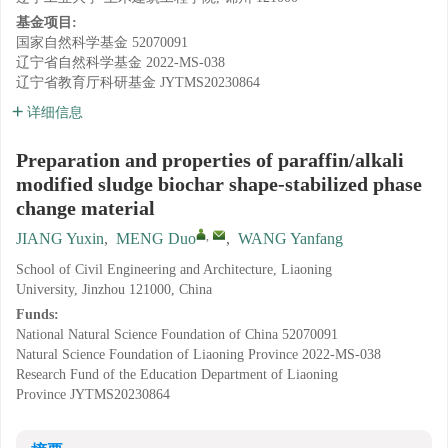
基金项目:
国家自然科学基金
52070091
辽宁省自然科学基金
2022-MS-038
辽宁省教育厅科研基金
JYTMS20230864
详细信息
Preparation and properties of paraffin/alkali
modified sludge biochar shape-stabilized phase
change material
,
JIANG Yuxin
,
MENG Duo
,
WANG Yanfang
School of Civil Engineering and Architecture, Liaoning
University, Jinzhou 121000, China
Funds:
National Natural Science Foundation of China
52070091
Natural Science Foundation of Liaoning Province
2022-MS-038
Research Fund of the Education Department of Liaoning
Province
JYTMS20230864