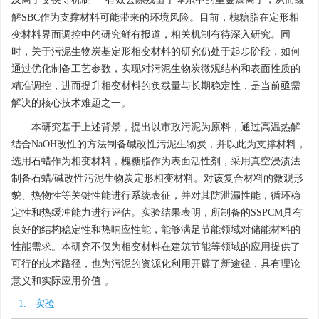
解SBC作为支撑材料可能带来的环境风险。目前，槐糖脂在定形相
变材料界面调控中的研究鲜有报道，相关机制有待深入研究。同
时，关于污泥生物炭基定形相变材料的研究仍处于起步阶段，如何
通过优化制备工艺参数，实现对污泥生物炭微观结构和表面性质的
精准调控，进而提升相变材料的负载量与长期稳定性，是当前亟需
解决的核心技术难题之一。
本研究基于上述背景，提出以市政污泥为原料，通过高温热解
结合NaOH改性的方法制备碱改性污泥生物炭，并以此为支撑材料，
选用石蜡作为相变材料，槐糖脂作为表面活性剂，采用真空浸渍法
制备石蜡/碱改性污泥生物炭定形相变材料。对该复合材料的微观形
貌、热物性等关键性能进行系统表征，并对其防泄漏性能，循环稳
定性和热缓冲能力进行评估。实验结果表明，所制备的SSPCM具有
良好的结构稳定性和热响应性能，能够满足节能领域对储能材料的
性能需求。本研究不仅为相变材料在建筑节能等领域的应用提供了
可行的技术路径，也为污泥的资源化利用开辟了新途径，具有理论
意义和实际应用价值 。
1. 实验