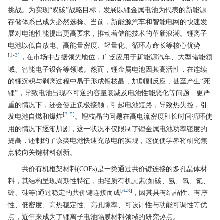
挑战。为实现“双碳”战略目标，发展以锂金属电池为代表的新能源
存储体系已成为必然选择。当前，新能源汽车和智能电网的快速发
展对电池性能提出更高要求，推动着储能技术的革新浪潮。锂离子
电池以低自放电、高能量密度、轻量化、循环寿命长等核心优势
[
1
-
3
]
，在市场中占据领先地位，广泛应用于新能源汽车、大型储能领
域、智能电子设备等领域。然而，锂金属电池因其高活性，在连续
的锂沉积与剥离过程中易于形成锂枝晶，加剧副反应，甚至产生“死
锂”，导致电池出现不可逆的容量衰减及电池性能恶化等问题，更严
重的情况下，还会使正负极接触，引起电池短路，导致热失控，引
[
3
-
5
]
发电池自燃和爆炸
。锂枝晶的问题在高电流密度和长时间循环使
用的情况下逐渐加剧，这一状况不仅限制了锂金属电池功率密度的
提高，还制约了该类电池快速充放电的实现，这促使学界将研究焦
点转向关键材料创新。
共价有机框架材料(COFs)是一类通过共价键连接的多孔晶体材
料，其结构呈现周期性特征，由轻质有机元素(如碳、氢、氧、氮、
[
6
-
8
]
硼、硅等)通过稳定的共价键连接而成
，因其具有结晶性、有序
性、低密度、高热稳定性、高孔隙率、可设计性与功能可调性等优
点，近年来成为了锂离子电池隔膜材料领域的研究热点。