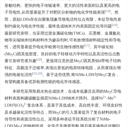
形貌结构、更快的电子传输速率、更大的活性表面积以及更高的电
[
16
]
子导电性,从而显著提升了对靶区分析物的电化学性能表现
。然
而，原始LDHs存在自聚集现象导致电活性位点有限，本征导电性差
[
16
]
制约催化与电化学性能，最终造成纳米片内表面固定化等问题
。
最新研究表明，当采用过渡金属碳化物(TMCs)、石墨烯、金属氮化
物等尖端纳米结构材料作为掺杂剂时,可有效增强材料稳定性和导电
[
17
]
性，进而显著提升电化学检测与生物传感性能
。其中碳化钼
(Mo
C)因其低密度、良好的电子转移动力学特性以及高活性位点数
2
[
18
]
量引发研究者兴趣
。更值得注意的是Mo
C因其类铂d带电子结构
2
特征、高载流子迁移率,表现出更低的电荷转移电阻，从而展现出增
[
19
,
20
]
强的电催化活性
。基于这些优势,将NiMn-LDH与Mo
C复合，
2
有望构建具备优异检测性能的电化学传感器。
本研究采用简易水热合成技术，在成本低廉且实用的Mo
C导电
2
2+
3+
材料表面构建碳酸盐插层NiMn-LDH纳米片阵列。选择Ni
-Mn
2−
LDH与CO
复合体系，是基于其低成本、高自然丰度、环境友好性
3
及卓越催化活性等特点，而Mo
C的引入显著提升了复合材料的电子
2
传导性和表面活性位点。采用多种表征手段系统分析了NiMn-
LDH/Mo
C的物相组成、化学态及微观形貌,随后将其修饰在丝网印