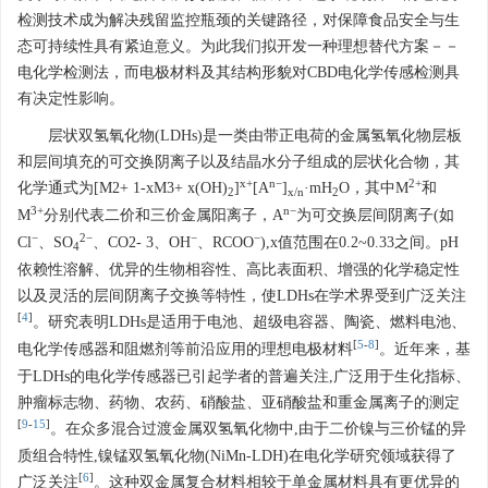
检测技术成为解决残留监控瓶颈的关键路径，对保障食品安全与生
态可持续性具有紧迫意义。为此我们拟开发一种理想替代方案－－
电化学检测法，而电极材料及其结构形貌对CBD电化学传感检测具
有决定性影响。
层状双氢氧化物(LDHs)是一类由带正电荷的金属氢氧化物层板
和层间填充的可交换阴离子以及结晶水分子组成的层状化合物，其
x+
n−
2+
化学通式为[M2+ 1-xM3+ x(OH)
]
[A
]
·mH
O，其中M
和
2
x/n
2
3+
n−
M
分别代表二价和三价金属阳离子，A
为可交换层间阴离子(如
−
2−
−
−
Cl
、SO
、CO2- 3、OH
、RCOO
),x值范围在0.2~0.33之间。pH
4
依赖性溶解、优异的生物相容性、高比表面积、增强的化学稳定性
以及灵活的层间阴离子交换等特性，使LDHs在学术界受到广泛关注
[
4
]
。研究表明LDHs是适用于电池、超级电容器、陶瓷、燃料电池、
[
5
-
8
]
电化学传感器和阻燃剂等前沿应用的理想电极材料
。近年来，基
于LDHs的电化学传感器已引起学者的普遍关注,广泛用于生化指标、
肿瘤标志物、药物、农药、硝酸盐、亚硝酸盐和重金属离子的测定
[
9
-
15
]
。在众多混合过渡金属双氢氧化物中,由于二价镍与三价锰的异
质组合特性,镍锰双氢氧化物(NiMn-LDH)在电化学研究领域获得了
[
6
]
广泛关注
。这种双金属复合材料相较于单金属材料具有更优异的