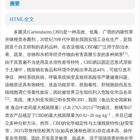
摘要
HTML全文
多菌灵(Carbendazim,CBD)是一种高效、低毒、广谱的内吸性苯
并咪唑类杀菌剂，20世纪70年代中期在我国实现工业化生产，是我
国首个自主研制的农药品种。在农业领域,CBD被广泛用于防治水
[
1
]
果、蔬菜、谷物和水稻等经济作物由有害真菌引发的多种病害
。
由于其普遍不当使用及水溶性差等特性，CBD易以固定态形式滞留
于土壤中，残留物在食品和环境中的检出率高达44%，可能引发不
孕症、神经系统疾病、呼吸系统病变及致癌风险等严重健康问题。
该物质还具有致畸性、造血功能异常、胚胎毒性、肝细胞损伤及生
殖细胞凋亡等毒性效应，因此被世界卫生组织列入危险化学品名录
[
2
]
。美国、澳大利亚等国已明令禁用CBD，我国《食品安全国家标
[
3
]
准 食品中农药最大残留限量》(GB
2763
-2021)
对豌豆、柑橘等67
−1
类农产品规定了CBD的最大残留限量为0.02~20 mg·kg
，并且已建
立多种分析方法。然而，CBD的化学稳定性与土壤残留特性(赵莹莹
等，2025)导致传统检测方法(如高效液相色谱法)存在成本高、操作
复杂等局限。因此,开发高灵敏度、低成本、适于现场筛查的电化学