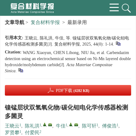
文章导航
>
复合材料学报
> 最新录用
引用本文:
王晓云, 陈礼洪, 牛佳, 等. 镍锰层状双氢氧化物/碳化钼电
化学传感器检测多菌灵[J]. 复合材料学报, 2025, 44(0): 1-14.
Citation:
WANG Xiaoyun, CHEN Lihong, NIU Jia, et al. Carbendazim
detection using an electrochemical sensor based on Ni-Mn layered double
hydroxide/molybdenum carbide[J].
Acta Materiae Compositae
Sinica
.
PDF下载
(4282 KB)
镍锰层状双氢氧化物/碳化钼电化学传感器检测
多菌灵
1
1
,
,
1
,
,
1
1
王晓云
,
陈礼洪
,
牛佳
,
陈可轩
,
傅俊浩
,
1
2
罗贤攀
,
付爱民