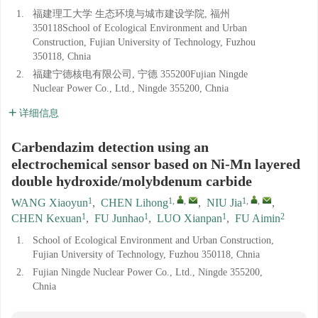
1.
福建理工大学 生态环境与城市建设学院, 福州
350118School of Ecological Environment and Urban
Construction, Fujian University of Technology, Fuzhou
350118, Chnia
2.
福建宁德核电有限公司, 宁德 355200Fujian Ningde
Nuclear Power Co., Ltd., Ningde 355200, Chnia
详细信息
Carbendazim detection using an
electrochemical sensor based on Ni-Mn layered
double hydroxide/molybdenum carbide
1
1
,
,
1
,
,
WANG Xiaoyun
,
CHEN Lihong
,
NIU Jia
,
1
1
1
2
CHEN Kexuan
,
FU Junhao
,
LUO Xianpan
,
FU Aimin
1.
School of Ecological Environment and Urban Construction,
Fujian University of Technology, Fuzhou 350118, Chnia
2.
Fujian Ningde Nuclear Power Co., Ltd., Ningde 355200,
Chnia