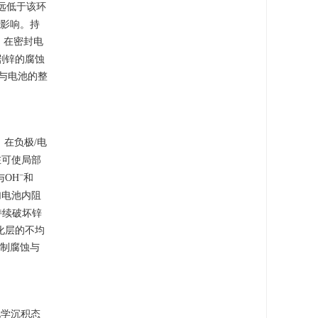
仍远低于该环
著影响。持
，在密封电
剧锌的腐蚀
与电池的整
在负极/电
在可使局部
−
与OH
和
加电池内阻
持续破坏锌
化层的不均
制腐蚀与
化学沉积态