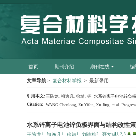
首页
期刊介绍
期刊在线
编
文章导航
>
复合材料学报
> 最新录用
引用本文:
王陈龙, 祖逸凡, 徐靖, 等. 水系锌离子电池锌负极界面与
Citation:
WANG Chenlong, Zu Yifan, Xu Jing, et al. Progress i
水系锌离子电池锌负极界面与结构改性策
1
1
1
2
1, 2, 3
,
,
王陈龙
,
祖逸凡
,
徐靖
,
刘连梅
,
聂文琪