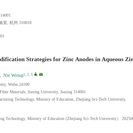
4001
杭州 310018
001
dification Strategies for Zinc Anodes in Aqueous Zi
1, 2, 3
,
,
,
Nie Wenqi
rsity, Wuhu 24100
iber Materials, Jiaxing University, Jiaxing 314001
cturing Technology, Ministry of Education, Zhejiang Sci-Tech University,
ing Technology, Ministry of Education (Zhejiang Sci-Tech University）
20250