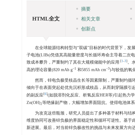
摘要
HTML全文
相关文章
创新点
在全球能源结构转型与“双碳”目标的时代背景下，发
子电池(LIBs)凭借其高能量密度与长循环寿命主导着二
[
1
-
3
]
致成本攀升，严重制约了其在大规模储能中的应用
。
−1
−3
高的理论容量(820 mAh g
和
5855
mAh cm
)与较低的氧化
然而，锌电负极受枝晶生长等因素限制，严重制约循环
倾向于在表面突起处优先沉积形成枝晶，从而刺穿隔膜引
[
6
]
的副反应
(如脱溶剂化反应、析氢反应HER等)引起热力学
Zn(OH)
等绝缘副产物，大幅增加界面阻抗。使得电池体系
2
为攻克这些瓶颈，研究人员提出了多种基于材料与结
维度协同可改善锌负极的界面稳定性和循环可逆性。基于此
新进展。最后，对当前锌负极改性的挑战与未来发展方向