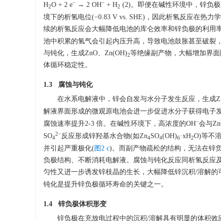
−
−
H
O + 2 e
→ 2 OH
+ H
(2)。即便在碱性环境中，锌负极界面
2
2
境下的析氢电位(−0.83 V vs. SHE)，因此析氢
续的析氢反应会大幅降低电池的库仑效率和锌负极的利用率(每生
池中积累的氢气会引起内压升高，导致电池鼓胀甚至破裂，
与钝化，生成ZnO、Zn(OH)
等绝缘副产物，大幅增加界面
2
体循环稳定性。
1.3 腐蚀与钝化
在水系电解液中，锌会自发与水分子发生反应，生成Z
解液界面形成的微观原电池会进一步促进水分子获得电子发
−
腐蚀速率提升2-3 倍。在碱性环境下，高浓度的OH
会与Zn
2
−
SO
反应形成锌羟基水合物(如Zn
SO
(OH)
·xH
O)等不
4
4
4
6
2
并引起严重极化(
图2 c
)。而副产物疏松的结构，无法在锌
负极结构、不断消耗电解液。腐蚀与钝化反应同析氢反应及
匀性又进一步诱发锌枝晶的生长，大幅降低锌沉积/溶解的
钝化是提升锌负极循环寿命的关键之一。
1.4 锌负极体积形变
锌负极在充放电过程中的沉积/溶解具有明显的体积效应，