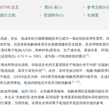
HTML全文
图
(6)
表
(1)
参考文献
(43)
施引文献
资源附件
(1)
长摘要
展高效、安全、低成本的大规模储能技术已成为一项迫切的全球性需求。
次电池市场，但其有机电解液体系存在易燃易爆的安全隐患，且全球锂资源
水系锌离子电池(AZIBs，简称锌电)因安全、生产成本低、资源丰富、环
[
4
]
还原电位(−0.76 V vs. SHE)，成为新一代电池研发的重点
。
寿命和商业化进程。锌枝晶生长的主要原因在于电场分布不均和“尖端效
[
5
]
起电池短路，甚至引发热失控
。此外，在锌充放过程中，电极-电解质界
不稳定，以HER反应为例，HER将导致电极/电解质界面PH值升高，生成Z
[
7
-
10
]
库仑效率降低、电池内阻电压升高并消耗电解液
。
构的改性策略。如
图1
所示，从负极界面修饰、电解液调控及隔膜功能化等
，本文从“失效机理-改性策略-应用场景”多维度系统梳理面向高性能锌
进行展望，为高性能、实用化水系锌离子电池的开发提供有价值的参考。