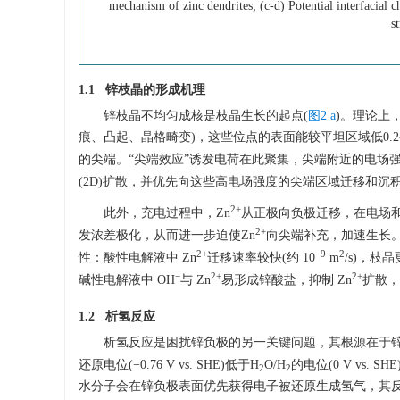
mechanism of zinc dendrites; (c-d) Potential interfacial 
s
1.1 锌枝晶的形成机理
锌枝晶不均匀成核是枝晶生长的起点(
图2 a
)。理论上
痕、凸起、晶格畸变)，这些位点的表面能较平坦区域低0.2-0.
的尖端。“尖端效应”诱发电荷在此聚集，尖端附近的电场
(2D)扩散，并优先向这些高电场强度的尖端区域迁移和沉
2
+
此外，充电过程中，Zn
从正极向负极迁移，在电场
2
+
发浓差极化，从而进一步迫使Zn
向尖端补充，加速生长
2
+
−9
2
性：酸性电解液中 Zn
迁移速率较快(约 10
m
/s)，枝
−
2
+
2
+
碱性电解液中 OH
与 Zn
易形成锌酸盐，抑制 Zn
扩散，
1.2 析氢反应
析氢反应是困扰锌负极的另一关键问题，其根源在于锌
还原电位(−0.76 V vs. SHE)低于H
O/H
的电位(0 V vs
2
2
水分子会在锌负极表面优先获得电子被还原生成氢气，其反应