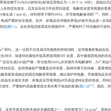
依赖于Zn与ZnO的转化(标准还原电位为−1.26 V vs. SHE)，该电位
反应在热力学上依然优先发生，且其反应动力学还受到温度、电解质浓度等因素的显
[
14
]
成 1 mol H
，锌利用率下降约10%)，并导致电解液消耗
。同时
2
构成严重的安全隐患。此外，析氢反应伴随的界面pH值升高会进一步加
阻抗(
图2 c
)。这在高电流密度或长期循环中，严重制约了锌负极的可逆性
2
+
n
和H
，这一过程不仅造成活性物质的持续消耗，还伴随着析氢副反应。
2
−
生HER，加速锌的腐蚀并提高界面局部OH
浓度，其中微观原电池的存
2
+
2
+
反应生成ZnO副产物；而当使用ZnSO
水溶液作为电解液时，Zn
则会
4
溶性钝化层。这些绝缘副产物覆盖在锌表面，阻碍锌离子的传输，显著增
负极表面形成稳定的固态电解质界面膜，难以保护锌电极，导致腐蚀反应
枝晶生长相互关联：析氢反应导致局部pH升高促进钝化层的形成，而钝
[
14
]
可逆性，严重制约高能量密度水系锌离子电池的发展(
图2 d
)
。因此，抑
3
这是导致其结构失效的关键因素之一。锌的密度为7.14 g/cm
，而电