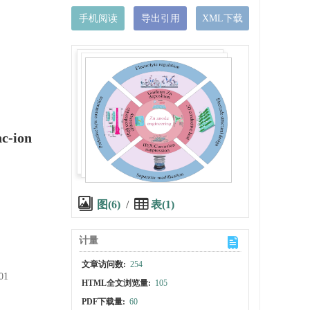
手机阅读
导出引用
XML下载
nc-ion
图(6)
/
表(1)
计量
文章访问数:
254
01
HTML全文浏览量:
105
PDF下载量:
60