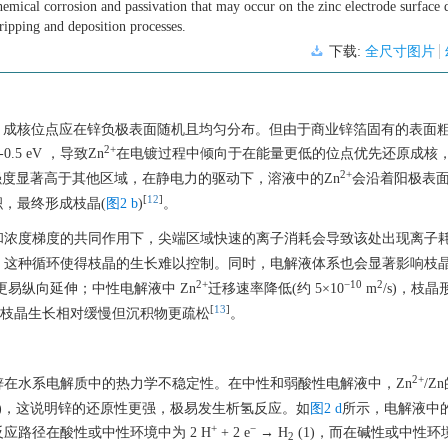
chemical corrosion and passivation that may occur on the zinc electrode surface 
tripping and deposition processes.
下载:
全尺寸图片
，成核位点应在锌负极表面随机且均匀分布。但由于商业锌箔固有的表面粗
2
+
5 eV ，导致Zn
在电镀过程中倾向于在能量更低的位点优先还原成核
2
+
强度显著高于其他区域，在静电力的驱动下，溶液中的Zn
会沿着阳极表
[
12
]
积，最终形成枝晶(
图2 b
)
。
和浓度梯度的共同作用下，尖端区域快速的离子消耗会导致该处出现离子
。这种循环使得枝晶的生长难以控制。同时，电解液体系也会显著影响枝
2
+
−1
0
2
晶更易纵向延伸；中性电解液中 Zn
迁移速率降低(约 5×10
m
/s)，枝
[
13
]
枝晶生长相对缓慢但沉积物更疏松
。
2
+
在水系电解质中的热力学不稳定性。在中性和弱酸性电解液中，Zn
/Z
. SHE)，这说明锌的还原性更强，极易发生析氢反应。如
图2 d
所示，电解液中
+
−
路径在酸性或中性环境中为 2 H
+ 2 e
→ H
(1)，而在碱性或中性环
2