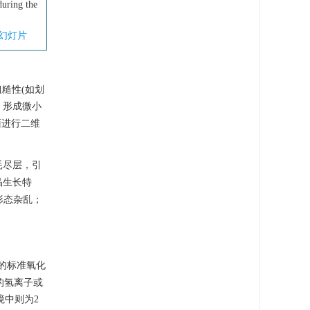
during the
幻灯片
糙性(如划
，形成微小
面进行二维
耗尽层，引
晶生长特
晶形态杂乱；
n的标准氧化
的氢离子或
境中则为2