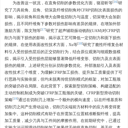
[
16
]
为改善这一状况，在直角切削的参数优化方面，骆迎昕等
研
究了刀具前角、后角、切深及纤维切削角对CFRP切削次表面损伤的
影响，揭示前角和后角增大会降低切削力与温度，切深增大会加剧
损伤，且不同纤维角下参数对损伤影响有差异的规律。在增加外部
[
17
]
激励方面，陈文翔等
研究了超声辅助振动铣削(UAM)对CFRP切
削力与面下损伤的影响，揭示该工艺可降低一定切削力和面下损伤
[
18
]
的规律。在使用表面改性技术方面，Xu等
研究了脆性纤维复合材
料引入受控损伤层后的正交切削行为，结合原位观测与细观数值模
拟，揭示引入受控损伤层能够显著降低纤维变形、切削力及次表面
损伤的规律。上述研究分别从切削参数优化、外部激励引入及表面
改性技术三个维度，为缓解CFRP加工损伤、提升加工质量提供了可
行思路与实验依据，但均未脱离传统切削模式的框架，对加工瓶颈
的突破仍存在局限。在此背景下，探索新型切削策略、构建适配的
主动控制机制成为突破CFRP加工瓶颈的关键。CFRP新型滑动切削
[
19
]
策略
通过在切削刃上增加一个额外的横向速度，以在纤维基质和
切削刃之间产生滑动运动，切削刃尖端前方材料中的应力将变得更
加集中。这种切削模式有助于在所需加工位置精准断裂纤维，提高
加工质量，减少刀具与工件间的摩擦作用。在前期研究中，已通过
实验方法证明滑动切削的加工效果优于传统直角切削。基于此，本