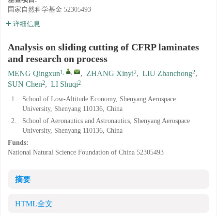
国家自然科学基金
52305493
详细信息
Analysis on sliding cutting of CFRP laminates
and research on process
1
,
,
2
2
MENG Qingxun
,
ZHANG Xinyi
,
LIU Zhanchong
,
2
2
SUN Chen
,
LI Shuqi
1.
School of Low-Altitude Economy, Shenyang Aerospace
University, Shenyang 110136, China
2.
School of Aeronautics and Astronautics, Shenyang Aerospace
University, Shenyang 110136, China
Funds:
National Natural Science Foundation of China
52305493
摘要
HTML全文