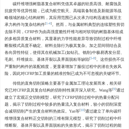
碳纤维增强树脂基复合材料凭借其卓越的轻质高强、耐腐蚀及
抗疲劳等优异性能，已成为航空航天、高端装备制造及新能源等战
略领域的核心结构材料，其应用范围已从次承力结构迅速拓展至主
[
1
-
4
]
承力构件与复杂结构件
。然而，与金属材料典型的连续塑性剪切
去除不同，CFRP作为由高强度脆性纤维与相对软弱的树脂基体组成
的多相异质复合材料，其显著的力学性能差异导致切削过程中纤维
断裂模式高度不确定、材料去除行为极其复杂。加之层间弱结合及
各向异性特征，使得其在机械加工(如钻孔、铣削)中极易诱发分层、
[
5
-
8
]
毛刺、纤维拔出、基体开裂以及界面脱粘等缺陷
。这些损伤不仅
严重制约构件的装配精度，更显著增加了服役过程中的潜在失效风
险，因此对CFRP加工质量的精准控制已成为不可忽视的关键环节。
传统的直角切削策略主要基于金属加工理论发展而来，相关研
[
9
]
究已对CFRP及其复合结构的切削特性展开深入研究。Wang等
通过
建立了宏观正交切削模型，研究了CFRP切削过程中的热量分配问
题，揭示了切削过程中较多的热量流入复合材料，较小的切削深度
[
10
]
会减弱切削产生的复合材料热效应。Yan等
通过建立了单向碳纤
维增强复合材料正交切削的三维有限元模型，研究了切削过程中纤
维断裂、基体开裂以及界面脱粘的失效形式，揭示了切削过程的能