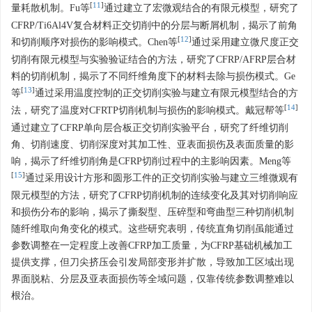
[
11
]
量耗散机制。Fu等
通过建立了宏微观结合的有限元模型，研究了
CFRP/Ti6Al4V复合材料正交切削中的分层与断屑机制，揭示了前角
[
12
]
和切削顺序对损伤的影响模式。Chen等
通过采用建立微尺度正交
切削有限元模型与实验验证结合的方法，研究了CFRP/AFRP层合材
料的切削机制，揭示了不同纤维角度下的材料去除与损伤模式。Ge
[
13
]
等
通过采用温度控制的正交切削实验与建立有限元模型结合的方
[
14
]
法，研究了温度对CFRTP切削机制与损伤的影响模式。戴冠帮等
通过建立了CFRP单向层合板正交切削实验平台，研究了纤维切削
角、切削速度、切削深度对其加工性、亚表面损伤及表面质量的影
响，揭示了纤维切削角是CFRP切削过程中的主影响因素。Meng等
[
15
]
通过采用设计方形和圆形工件的正交切削实验与建立三维微观有
限元模型的方法，研究了CFRP切削机制的连续变化及其对切削响应
和损伤分布的影响，揭示了撕裂型、压碎型和弯曲型三种切削机制
随纤维取向角变化的模式。这些研究表明，传统直角切削虽能通过
参数调整在一定程度上改善CFRP加工质量，为CFRP基础机械加工
提供支撑，但刀尖挤压会引发局部变形并扩散，导致加工区域出现
界面脱粘、分层及亚表面损伤等全域问题，仅靠传统参数调整难以
根治。