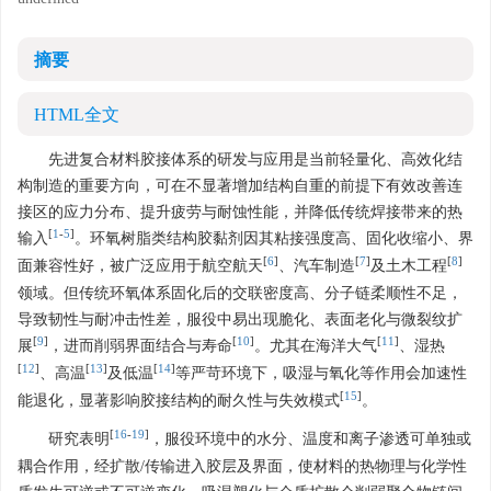
摘要
HTML全文
先进复合材料胶接体系的研发与应用是当前轻量化、高效化结
构制造的重要方向，可在不显著增加结构自重的前提下有效改善连
接区的应力分布、提升疲劳与耐蚀性能，并降低传统焊接带来的热
[
1
-
5
]
输入
。环氧树脂类结构胶黏剂因其粘接强度高、固化收缩小、界
[
6
]
[
7
]
[
8
]
面兼容性好，被广泛应用于航空航天
、汽车制造
及土木工程
领域。但传统环氧体系固化后的交联密度高、分子链柔顺性不足，
导致韧性与耐冲击性差，服役中易出现脆化、表面老化与微裂纹扩
[
9
]
[
10
]
[
11
]
展
，进而削弱界面结合与寿命
。尤其在海洋大气
、湿热
[
12
]
[
13
]
[
14
]
、高温
及低温
等严苛环境下，吸湿与氧化等作用会加速性
[
15
]
能退化，显著影响胶接结构的耐久性与失效模式
。
[
16
-
19
]
研究表明
，服役环境中的水分、温度和离子渗透可单独或
耦合作用，经扩散/传输进入胶层及界面，使材料的热物理与化学性