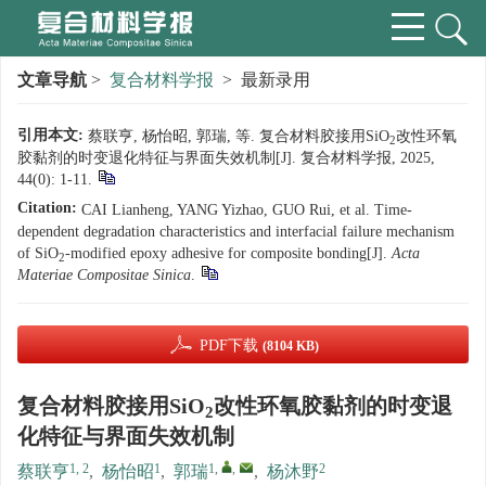
文章导航
>
复合材料学报
> 最新录用
引用本文:
蔡联亨, 杨怡昭, 郭瑞, 等. 复合材料胶接用SiO
改性环氧
2
胶黏剂的时变退化特征与界面失效机制[J]. 复合材料学报, 2025,
44(0): 1-11.
Citation:
CAI Lianheng, YANG Yizhao, GUO Rui, et al. Time-
dependent degradation characteristics and interfacial failure mechanism
of SiO
-modified epoxy adhesive for composite bonding[J].
Acta
2
Materiae Compositae Sinica
.
PDF下载
(8104 KB)
复合材料胶接用SiO
改性环氧胶黏剂的时变退
2
化特征与界面失效机制
1, 2
1
1
,
,
2
蔡联亨
,
杨怡昭
,
郭瑞
,
杨沐野