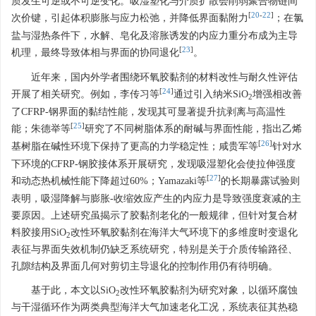
质发生可逆或不可逆变化。吸湿塑化与介质扩散会削弱聚合物链间
[
20
-
22
]
次价键，引起体积膨胀与应力松弛，并降低界面黏附力
；在氯
盐与湿热条件下，水解、皂化及溶胀诱发的内应力重分布成为主导
[
23
]
机理，最终导致体相与界面的协同退化
。
近年来，国内外学者围绕环氧胶黏剂的材料改性与耐久性评估
[
24
]
开展了相关研究。例如，李传习等
通过引入纳米SiO
增强相改善
2
了CFRP-钢界面的黏结性能，发现其可显著提升抗剥离与高温性
[
25
]
能；朱德举等
研究了不同树脂体系的耐碱与界面性能，指出乙烯
[
26
]
基树脂在碱性环境下保持了更高的力学稳定性；咸贵军等
针对水
下环境的CFRP-钢胶接体系开展研究，发现吸湿塑化会使拉伸强度
[
27
]
和动态热机械性能下降超过60%；Yamazaki等
的长期暴露试验则
表明，吸湿降解与膨胀-收缩效应产生的内应力是导致强度衰减的主
要原因。上述研究虽揭示了胶黏剂老化的一般规律，但针对复合材
料胶接用SiO
改性环氧胶黏剂在海洋大气环境下的多维度时变退化
2
表征与界面失效机制仍缺乏系统研究，特别是关于介质传输路径、
孔隙结构及界面几何对剪切主导退化的控制作用仍有待明确。
基于此，本文以SiO
改性环氧胶黏剂为研究对象，以循环腐蚀
2
与干湿循环作为两类典型海洋大气加速老化工况，系统表征其热稳