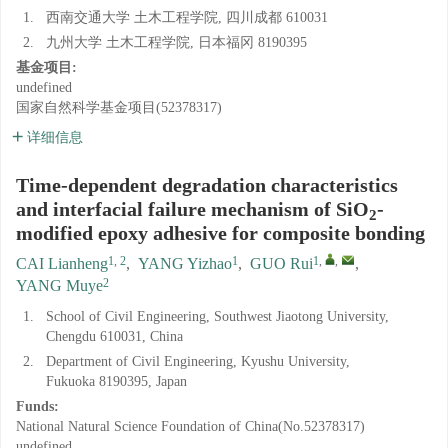
1.
西南交通大学 土木工程学院, 四川成都 610031
2.
九州大学 土木工程学院, 日本福冈 8190395
基金项目:
undefined
国家自然科学基金项目(52378317)
详细信息
Time-dependent degradation characteristics
and interfacial failure mechanism of SiO
-
2
modified epoxy adhesive for composite bonding
1, 2
1
1
,
,
CAI Lianheng
,
YANG Yizhao
,
GUO Rui
,
2
YANG Muye
1.
School of Civil Engineering, Southwest Jiaotong University,
Chengdu 610031, China
2.
Department of Civil Engineering, Kyushu University,
Fukuoka 8190395, Japan
Funds:
National Natural Science Foundation of China(No.52378317)
undefined