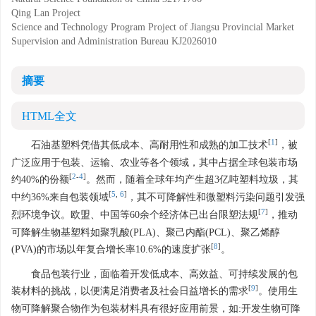
Qing Lan Project
Science and Technology Program Project of Jiangsu Provincial Market
Supervision and Administration Bureau
KJ2026010
摘要
HTML全文
[
1
]
石油基塑料凭借其低成本、高耐用性和成熟的加工技术
，被
广泛应用于包装、运输、农业等各个领域，其中占据全球包装市场
[
2
-
4
]
约40%的份额
。然而，随着全球年均产生超3亿吨塑料垃圾，其
[
5
,
6
]
中约36%来自包装领域
，其不可降解性和微塑料污染问题引发强
[
7
]
烈环境争议。欧盟、中国等60余个经济体已出台限塑法规
，推动
可降解生物基塑料如聚乳酸(PLA)、聚己内酯(PCL)、聚乙烯醇
[
8
]
(PVA)的市场以年复合增长率10.6%的速度扩张
。
食品包装行业，面临着开发低成本、高效益、可持续发展的包
[
9
]
装材料的挑战，以便满足消费者及社会日益增长的需求
。使用生
物可降解聚合物作为包装材料具有很好应用前景，如:开发生物可降