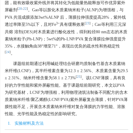
团，能有效吸收紫外线并将其转化为低能量热能释放可作优异紫外
[
20
-
22
]
屏蔽剂
。Gao等以胺化木质素纳米粒子(ALNP)为增强相，与
PVA 共混成膜添加3wt%ALNP 后，薄膜拉伸强度提高28%，紫外线
3
+
[
23
]
透过率降至5%以下，且对Fe
具有缓释效果
；Cao等利用三元深
共熔 溶剂(DES)对木质素进行酚化改性，得到粒径80 nm左右的木质
素纳米粒子(Ph-LNP)；5wt%的Ph-LNP/PVA 复合薄膜拉伸强度提升
35%，水接触角由38°增至71°，表现出优良的疏水性和热稳定性
[
24
]
。
课题组前期通过利用碱处理结合研磨均质制备竹基含木质素纳
米纤维(LCNF)，其半纤维素含量为12.3 ± 2.56%、木质素含量为29.5
[
25
]
± 2.31%、纳米纤维含量为58.1 ± 2.73%
。该LCNF薄膜，具有良
好的力学性能和紫外屏蔽性能。基于课题组前期研究，本文以PVA
为研究基材，LCNF为增强相，利用物理浇筑法制备不同配方的含木
质素纳米纤维/聚乙烯醇(LCNF/PVA)紫外屏蔽复合薄膜，针对PVA薄
膜性能不足，开展含木质素纳米纤维对复合薄膜的力学性能、溶胀
性能、光学性能及热稳定性的影响研究。
1. 实验材料及方法