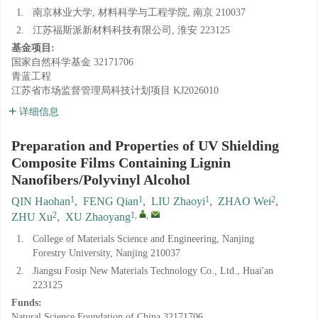
1.
南京林业大学, 材料科学与工程学院, 南京 210037
2.
江苏福斯派新材料科技有限公司, 淮安 223125
基金项目:
国家自然科学基金
32171706
青蓝工程
江苏省市场监督管理局科技计划项目
KJ2026010
详细信息
Preparation and Properties of UV Shielding
Composite Films Containing Lignin
Nanofibers/Polyvinyl Alcohol
1
1
1
2
QIN Haohan
,
FENG Qian
,
LIU Zhaoyi
,
ZHAO Wei
,
2
1
,
,
ZHU Xu
,
XU Zhaoyang
1.
College of Materials Science and Engineering, Nanjing
Forestry University, Nanjing 210037
2.
Jiangsu Fosip New Materials Technology Co., Ltd., Huai'an
223125
Funds:
Natural Science Foundation of China
32171706