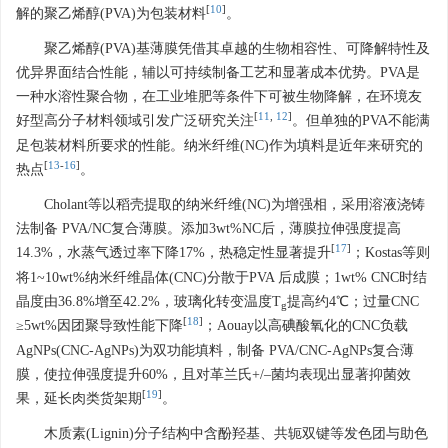
[
10
]
解的聚乙烯醇(PVA)为包装材料
。
聚乙烯醇(PVA)基薄膜凭借其卓越的生物相容性、可降解特性及
优异界面结合性能，辅以可持续制备工艺和显著成本优势。PVA是
一种水溶性聚合物，在工业堆肥等条件下可被生物降解，在环境友
[
11
,
12
]
好型高分子材料领域引发广泛研究关注
。但单独的PVA不能满
足包装材料所要求的性能。纳米纤维(NC)作为填料是近年来研究的
[
13
-
16
]
热点
。
Cholant等以稻壳提取的纳米纤维(NC)为增强相，采用溶液浇铸
法制备 PVA/NC复合薄膜。添加3wt%NC后，薄膜拉伸强度提高
[
17
]
14.3%，水蒸气透过率下降17%，热稳定性显著提升
；Kostas等则
将1~10wt%纳米纤维晶体(CNC)分散于PVA 后成膜；1wt% CNC时结
晶度由36.8%增至42.2%，玻璃化转变温度T
提高约4℃；过量CNC
g
[
18
]
≥5wt%因团聚导致性能下降
；Aouay以高碘酸氧化的CNC负载
AgNPs(CNC-AgNPs)为双功能填料，制备 PVA/CNC-AgNPs复合薄
膜，使拉伸强度提升60%，且对革兰氏+/–菌均表现出显著抑菌效
[
19
]
果，延长肉类货架期
。
木质素(Lignin)分子结构中含酚羟基、共轭双键等发色团与助色