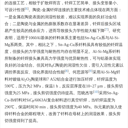
的连接工艺，相较于扩散焊而言，钎焊工艺简单、接头变形量小、
[
6
]
可设计性强
。陶瓷-金属钎焊连接的主要技术难点体现在两方面：
一是金属在陶瓷表面的润湿性较差，难以实现界面的良好冶金结
合；二是陶瓷与金属的热膨胀系数存在显著差异，钎焊后接头区域
[
7
]
易产生较高的残余应力，进而导致接头力学性能大幅下降
。研究
表明，适用于1060Al基体的钎料体系主要包括Sn-Ag-Cu系与Al-Si-
Mg系两类。其中，相比之下，Sn-Ag-Cu系钎料虽具有较低的钎焊温
度，但接头的力学强度与耐热性均存在明显不足。Al-Si-Mg系钎料
所制备的钎焊接头兼具高力学强度与优异耐热性，可与铝基体实现
良好的冶金结合。但其对B
C陶瓷的润湿性欠佳，需引入活性元素以
4
[
8
]
[
9
]
调控界面反应、强化界面结合性能
。何思源等
采用Al-Si-Mg钎
料对镀镍Al
O
陶瓷球和7 A52铝合金进行加压钎焊，钎焊温度为
2
3
590℃，压力为2 MPa，保温1 h，反应层厚度在10~27 μm，接头剪切
[
10
]
强度为25 MPa，接头剪切强度仍待提高。范晓杰等
采用Sn-Ag-
Cu-Bi钎料对SiC
/6063Al复合材料进行真空钎焊，当钎焊温度为
P
290℃，保温时间30 min，接头剪切强度为40 MPa。Bi元素的加入使
得钎料合金的熔程增大，改善了钎料在母材上的润湿效果，接头剪
切强度得到了提高。