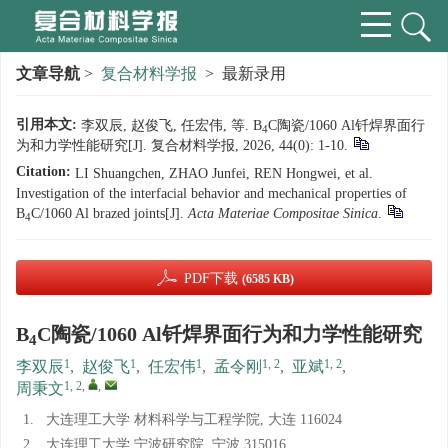
文章导航
>
复合材料学报
> 最新录用
引用本文:
李双辰, 赵俊飞, 任宏伟, 等. B
C陶瓷/1060 Al钎焊界面行
4
为和力学性能研究[J]. 复合材料学报, 2026, 44(0): 1-10.
Citation:
LI Shuangchen, ZHAO Junfei, REN Hongwei, et al.
Investigation of the interfacial behavior and mechanical properties of
B
C/1060 Al brazed joints[J].
Acta Materiae Compositae Sinica
.
4
PDF下载
(6585 KB)
B
C陶瓷/1060 Al钎焊界面行为和力学性能研究
4
1
1
1
1, 2
1, 2
李双辰
,
赵俊飞
,
任宏伟
,
孟令刚
,
亚斌
,
1, 2
,
,
周秉文
1.
大连理工大学 材料科学与工程学院, 大连 116024
2.
大连理工大学 宁波研究院, 宁波 315016