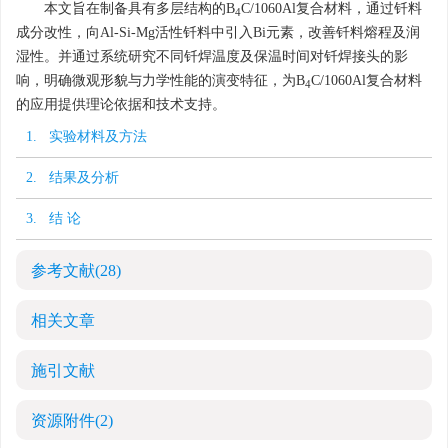
本文旨在制备具有多层结构的B
C/1060Al复合材料，通过钎料
4
成分改性，向Al-Si-Mg活性钎料中引入Bi元素，改善钎料熔程及润
湿性。并通过系统研究不同钎焊温度及保温时间对钎焊接头的影
响，明确微观形貌与力学性能的演变特征，为B
C/1060Al复合材料
4
的应用提供理论依据和技术支持。
1. 实验材料及方法
2. 结果及分析
3. 结 论
参考文献
(28)
相关文章
施引文献
资源附件
(2)