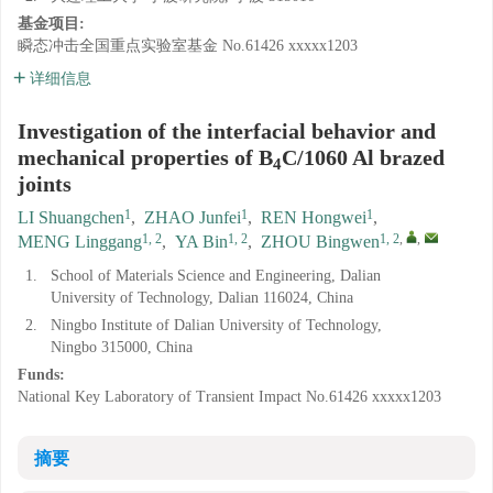
基金项目:
瞬态冲击全国重点实验室基金
No.61426 xxxxx1203
详细信息
Investigation of the interfacial behavior and
mechanical properties of B
C/1060 Al brazed
4
joints
1
1
1
LI Shuangchen
,
ZHAO Junfei
,
REN Hongwei
,
1, 2
1, 2
1, 2
,
,
MENG Linggang
,
YA Bin
,
ZHOU Bingwen
1.
School of Materials Science and Engineering, Dalian
University of Technology, Dalian 116024, China
2.
Ningbo Institute of Dalian University of Technology,
Ningbo 315000, China
Funds:
National Key Laboratory of Transient Impact
No.61426 xxxxx1203
摘要