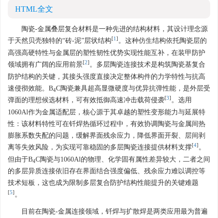
HTML全文
陶瓷-金属叠层复合材料是一种先进的结构材料，其设计理念源
[
1
]
于天然贝壳独特的“砖-泥”层状结构
。这种仿生结构依托陶瓷层的
高强高硬特性与金属层的塑性韧性优势实现性能互补，在装甲防护
[
2
]
领域拥有广阔的应用前景
。多层陶瓷连接技术是构筑陶瓷基复合
防护结构的关键，其接头强度直接决定整体构件的力学特性与抗高
速侵彻效能。B
C陶瓷兼具超高显微硬度与优异抗弹性能，是外层受
4
[
3
]
弹面的理想候选材料，可有效抵御高速冲击载荷侵袭
。选用
1060Al作为金属适配层，核心源于其卓越的塑性变形能力与延展特
性：该材料特性可在钎焊热循环过程中，有效协调陶瓷与金属间热
膨胀系数失配的问题，缓解界面残余应力，降低界面开裂、层间剥
[
4
]
离等失效风险，为实现可靠稳固的多层陶瓷连接提供材料支撑
。
但由于B
C陶瓷与1060Al的物理、化学固有属性差异较大，二者之间
4
的多层异质连接依旧存在界面结合强度偏低、残余应力难以调控等
技术短板，这也成为限制多层复合防护结构性能提升的关键难题
[
5
]
。
目前在陶瓷-金属连接领域，钎焊与扩散焊是两类应用最为普遍