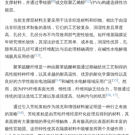
[
9
]
[
12
]
支撑材料，并通过季铵膜
或交联聚乙烯醇
(PVA)构建选择性功
能层。
当前支撑层材料主要采用干法非织造材料和织物。相比于由湿
法非织造技术制备的基纸，它们的工艺较复杂、润湿性差且厚度
高、孔径大、孔径分布不均导致局部气密性较低。短纤维基隔膜近
年研究增长较快，其湿法抄造工艺简单、成本低，润湿性优异，孔
隙率高且孔径可通过纤维配比与后处理精确调控，在碱性水电解领
[
13
]
域极具应用价值
。
聚苯硫醚纤维是一种由聚苯硫醚树脂通过熔融纺丝工艺制得的
高性能特种纤维，以其卓越的耐高温性、优异的耐化学腐蚀性以及
[
14
]
[
15
]
良好的力学性能在电池隔膜
和碱性水电解领域应用广泛
。然
而，因为PPS纤维表面光滑、惰性强，纤维间缺乏结合力，导致通过
[
16
,
17
]
传统的湿法造纸工艺难以形成强度高、结构均匀的纸页
。
通过引入芳纶浆粕作为填充和增强材料被证明是一种行之有效
[
18
]
的策略
。芳纶浆粕是由芳纶纤维经原纤化处理后得到的材料，其
表面拥有大量微细的帚化纤维触角，具有极高的比表面积和丰富的
极性官能团。这些特性使其在隔膜材料中能够发挥两个关键作用：