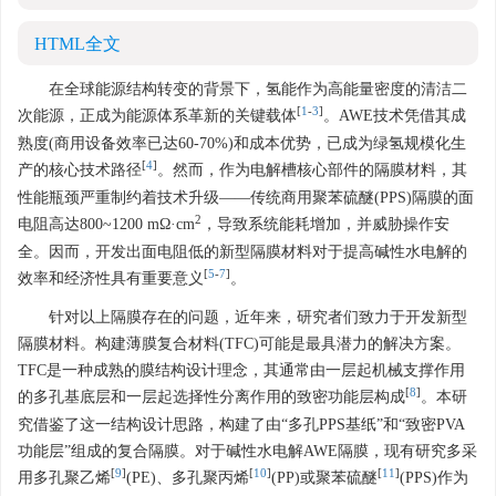
HTML全文
在全球能源结构转变的背景下，氢能作为高能量密度的清洁二
[
1
-
3
]
次能源，正成为能源体系革新的关键载体
。AWE技术凭借其成
熟度(商用设备效率已达60-70%)和成本优势，已成为绿氢规模化生
[
4
]
产的核心技术路径
。然而，作为电解槽核心部件的隔膜材料，其
性能瓶颈严重制约着技术升级——传统商用聚苯硫醚(PPS)隔膜的面
2
电阻高达800~
1200
mΩ·cm
，导致系统能耗增加，并威胁操作安
全。因而，开发出面电阻低的新型隔膜材料对于提高碱性水电解的
[
5
-
7
]
效率和经济性具有重要意义
。
针对以上隔膜存在的问题，近年来，研究者们致力于开发新型
隔膜材料。构建薄膜复合材料(TFC)可能是最具潜力的解决方案。
TFC是一种成熟的膜结构设计理念，其通常由一层起机械支撑作用
[
8
]
的多孔基底层和一层起选择性分离作用的致密功能层构成
。本研
究借鉴了这一结构设计思路，构建了由“多孔PPS基纸”和“致密PVA
功能层”组成的复合隔膜。对于碱性水电解AWE隔膜，现有研究多采
[
9
]
[
10
]
[
11
]
用多孔聚乙烯
(PE)、多孔聚丙烯
(PP)或聚苯硫醚
(PPS)作为