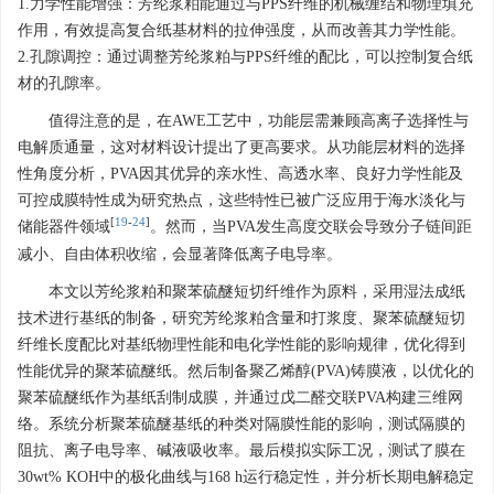
1.力学性能增强：芳纶浆粕能通过与PPS纤维的机械缠结和物理填充
作用，有效提高复合纸基材料的拉伸强度，从而改善其力学性能。
2.孔隙调控：通过调整芳纶浆粕与PPS纤维的配比，可以控制复合纸
材的孔隙率。
值得注意的是，在AWE工艺中，功能层需兼顾高离子选择性与
电解质通量，这对材料设计提出了更高要求。从功能层材料的选择
性角度分析，PVA因其优异的亲水性、高透水率、良好力学性能及
可控成膜特性成为研究热点，这些特性已被广泛应用于海水淡化与
[
19
-
24
]
储能器件领域
。然而，当PVA发生高度交联会导致分子链间距
减小、自由体积收缩，会显著降低离子电导率。
本文以芳纶浆粕和聚苯硫醚短切纤维作为原料，采用湿法成纸
技术进行基纸的制备，研究芳纶浆粕含量和打浆度、聚苯硫醚短切
纤维长度配比对基纸物理性能和电化学性能的影响规律，优化得到
性能优异的聚苯硫醚纸。然后制备聚乙烯醇(PVA)铸膜液，以优化的
聚苯硫醚纸作为基纸刮制成膜，并通过戊二醛交联PVA构建三维网
络。系统分析聚苯硫醚基纸的种类对隔膜性能的影响，测试隔膜的
阻抗、离子电导率、碱液吸收率。最后模拟实际工况，测试了膜在
30wt% KOH中的极化曲线与168 h运行稳定性，并分析长期电解稳定