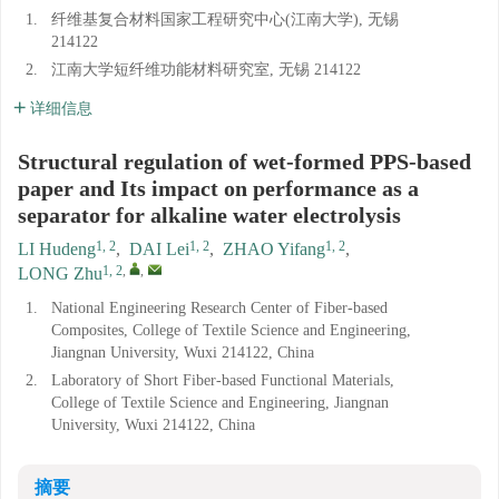
1.
纤维基复合材料国家工程研究中心(江南大学), 无锡
214122
2.
江南大学短纤维功能材料研究室, 无锡 214122
详细信息
Structural regulation of wet-formed PPS-based
paper and Its impact on performance as a
separator for alkaline water electrolysis
1, 2
1, 2
1, 2
LI Hudeng
,
DAI Lei
,
ZHAO Yifang
,
1, 2
,
,
LONG Zhu
1.
National Engineering Research Center of Fiber-based
Composites, College of Textile Science and Engineering,
Jiangnan University, Wuxi 214122, China
2.
Laboratory of Short Fiber-based Functional Materials,
College of Textile Science and Engineering, Jiangnan
University, Wuxi 214122, China
摘要