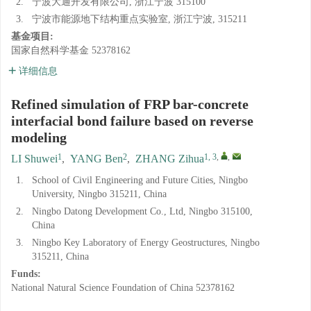
2.
宁波大通开发有限公司, 浙江宁波 315100
3.
宁波市能源地下结构重点实验室, 浙江宁波, 315211
基金项目:
国家自然科学基金
52378162
详细信息
Refined simulation of FRP bar-concrete
interfacial bond failure based on reverse
modeling
1
2
1, 3
,
,
LI Shuwei
,
YANG Ben
,
ZHANG Zihua
1.
School of Civil Engineering and Future Cities, Ningbo
University, Ningbo 315211, China
2.
Ningbo Datong Development Co., Ltd, Ningbo 315100,
China
3.
Ningbo Key Laboratory of Energy Geostructures, Ningbo
315211, China
Funds:
National Natural Science Foundation of China
52378162