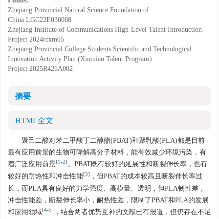
Funds:
Zhejiang Provincial Natural Science Foundation of
China
LGC22E030008
Zhejiang Institute of Communications High-Level Talent Introduction
Project
2024rcxm05
Zhejiang Provincial College Students Scientific and Technological
Innovation Activity Plan (Xinmiao Talent Program）
Project
2025R426A002
摘要
HTML全文
聚己二酸对苯二甲酸丁二醇酯(PBAT)和聚乳酸(PLA)都是目前
最有应用前景的生物可降解高分子材料，能有效减少环境污染，有
[
1
-
2
]
着广泛应用前景
。PBAT既有较好的延展性和断裂伸长率，也有
[
3
]
较好的耐热性和冲击性能
，但PBAT的成本较高且断裂伸长率过
长，而PLA具有良好的力学强度、高模量、透明，但PLA韧性差，
冲击性能差，断裂伸长率小，耐热性差，限制了PBAT和PLA的发展
[
4
-
5
]
和应用领域
，结合两者优势互补的文献已有报道，但仍存在不足