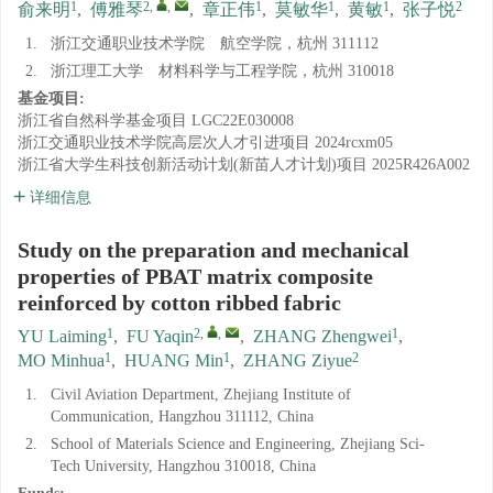
1
2
,
,
1
1
1
2
俞来明
,
傅雅琴
,
章正伟
,
莫敏华
,
黄敏
,
张子悦
1.
浙江交通职业技术学院 航空学院，杭州 311112
2.
浙江理工大学 材料科学与工程学院，杭州 310018
基金项目:
浙江省自然科学基金项目
LGC22E030008
浙江交通职业技术学院高层次人才引进项目
2024rcxm05
浙江省大学生科技创新活动计划(新苗人才计划)项目
2025R426A002
详细信息
Study on the preparation and mechanical
properties of PBAT matrix composite
reinforced by cotton ribbed fabric
1
2
,
,
1
YU Laiming
,
FU Yaqin
,
ZHANG Zhengwei
,
1
1
2
MO Minhua
,
HUANG Min
,
ZHANG Ziyue
1.
Civil Aviation Department, Zhejiang Institute of
Communication, Hangzhou 311112, China
2.
School of Materials Science and Engineering, Zhejiang Sci-
Tech University, Hangzhou 310018, China