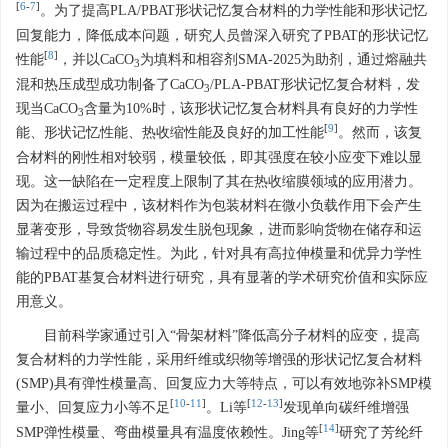
[
6
-
7
]
。为了提高PLA/PBAT形状记忆复合材料的力学性能和形状记忆
回复能力，降低成本问题，研究人员曾深入研究了PBAT的形状记忆
[
8
]
性能
，并以CaCO
为填料和相容剂SMA-2025为助剂，通过熔融共
3
混和热压成型成功制备了CaCO
/PLA-PBAT形状记忆复合材料，发
3
现当CaCO
含量为10%时，该形状记忆复合材料具有良好的力学性
3
[
9
]
能、形状记忆性能、热收缩性能及良好的加工性能
。然而，该复
合材料的刚性相对较弱，模量较低，即其强度在较小应变下难以显
现。这一缺陷在一定程度上限制了其在热收缩膜领域的应用潜力。
因为在搬运过程中，该材料作为包装材料在微小负载作用下会产生
显著变形，导致货物容易发生脱包现象，进而影响货物在储存和运
输过程中的品质稳定性。为此，针对具有高拉伸模量和优异力学性
能的PBAT基复合材料进行研究，具有显著的学术研究价值和实际应
用意义。
目前科学家通过引入“骨架材料”降低高分子材料的应变，提高
复合材料的力学性能，采用纤维或织物等增强的形状记忆复合材料
(SMP)具有弹性模量高、回复应力大等特点，可以有效地弥补SMP模
[
10
-
11
]
[
12
-
13
]
量小、回复应力小等不足
。Li等
发现单向碳纤维增强
[
14
]
SMP弹性模量、弯曲模量具有温度依赖性。Jing等
研究了芳纶纤