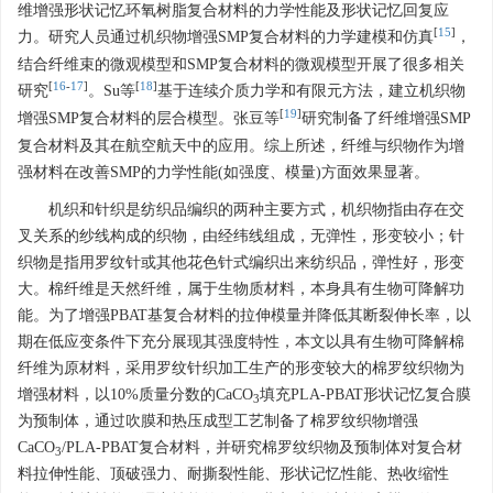
维增强形状记忆环氧树脂复合材料的力学性能及形状记忆回复应
[
15
]
力。研究人员通过机织物增强SMP复合材料的力学建模和仿真
，
结合纤维束的微观模型和SMP复合材料的微观模型开展了很多相关
[
16
-
17
]
[
18
]
研究
。Su等
基于连续介质力学和有限元方法，建立机织物
[
19
]
增强SMP复合材料的层合模型。张豆等
研究制备了纤维增强SMP
复合材料及其在航空航天中的应用。综上所述，纤维与织物作为增
强材料在改善SMP的力学性能(如强度、模量)方面效果显著。
机织和针织是纺织品编织的两种主要方式，机织物指由存在交
叉关系的纱线构成的织物，由经纬线组成，无弹性，形变较小；针
织物是指用罗纹针或其他花色针式编织出来纺织品，弹性好，形变
大。棉纤维是天然纤维，属于生物质材料，本身具有生物可降解功
能。为了增强PBAT基复合材料的拉伸模量并降低其断裂伸长率，以
期在低应变条件下充分展现其强度特性，本文以具有生物可降解棉
纤维为原材料，采用罗纹针织加工生产的形变较大的棉罗纹织物为
增强材料，以10%质量分数的CaCO
填充PLA-PBAT形状记忆复合膜
3
为预制体，通过吹膜和热压成型工艺制备了棉罗纹织物增强
CaCO
/PLA-PBAT复合材料，并研究棉罗纹织物及预制体对复合材
3
料拉伸性能、顶破强力、耐撕裂性能、形状记忆性能、热收缩性