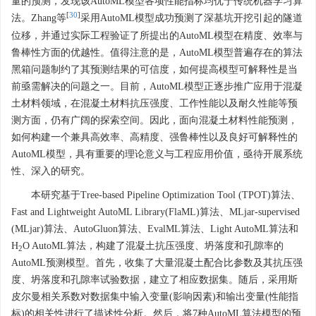
量的预测，发现该AutoML模型各项性能指标均优于传统机器学习算
[
30
]
法。Zhang等
采用AutoML模型成功预测了深基坑开挖引起的隧道
位移，并通过实际工程验证了所提出的AutoML模型在精度、效率与
鲁棒性方面的优越性。值得注意的是，AutoML模型普遍存在的算法
黑箱问题制约了其预测结果的可信度，如何提高模型可解释性是当
前亟需解决的问题之一。目前，AutoML模型正逐步推广应用于混凝
土材料领域，在混凝土材料抗压强度、工作性能以及耐久性能等预
测方面，仍有广阔的探索空间。因此，面向混凝土材料性能预测，
如何构建一个兼具高效率、高精度、强鲁棒性以及良好可解释性的
AutoML模型，具有重要的理论意义与工程应用价值，亟待开展系统
性、深入的研究。
本研究基于Tree-based Pipeline Optimization Tool (TPOT)算法、
Fast and Lightweight AutoML Library(FlaML)算法、MLjar-supervised
(MLjar)算法、AutoGluon算法、EvalML算法、Light AutoML算法和
H
O AutoML算法，构建了混凝土抗压强度、坍落度和孔隙率的
2
AutoML预测模型。首先，收集了大量混凝土配合比参数及其抗压强
度、坍落度和孔隙率试验数据，建立了相应数据集。随后，采用斯
皮尔曼相关系数对数据集中输入变量(影响因素)和输出变量(性能指
标)的相关性进行了描述性分析。然后，将7种AutoML算法模型的预