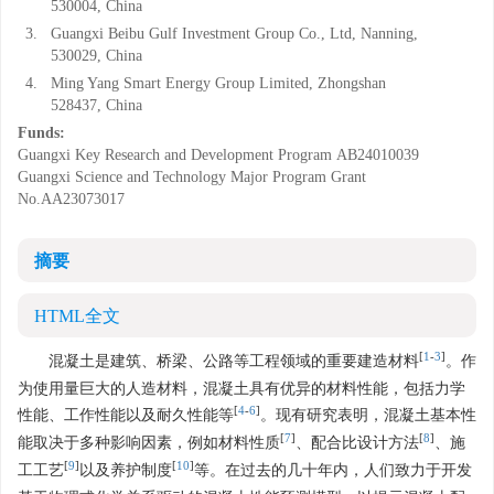
530004, China
3.
Guangxi Beibu Gulf Investment Group Co., Ltd, Nanning,
530029, China
4.
Ming Yang Smart Energy Group Limited, Zhongshan
528437, China
Funds:
Guangxi Key Research and Development Program
AB24010039
Guangxi Science and Technology Major Program
Grant
No.AA23073017
摘要
HTML全文
[
1
-
3
]
混凝土是建筑、桥梁、公路等工程领域的重要建造材料
。作
为使用量巨大的人造材料，混凝土具有优异的材料性能，包括力学
[
4
-
6
]
性能、工作性能以及耐久性能等
。现有研究表明，混凝土基本性
[
7
]
[
8
]
能取决于多种影响因素，例如材料性质
、配合比设计方法
、施
[
9
]
[
10
]
工工艺
以及养护制度
等。在过去的几十年内，人们致力于开发