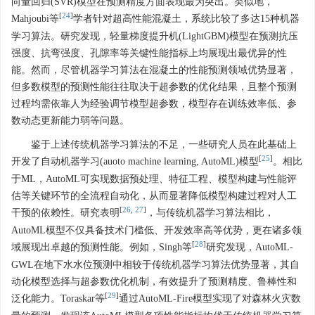
向量回归(SVR)模型在预测精度方面表现最为突出。类似地，
[
24
]
Mahjoubi等
学者针对超高性能混凝土，系统比较了多达15种机器
学习算法。研究发现，轻量梯度提升机(LightGBM)模型在预测抗压
强度、抗弯强度、孔隙率等关键性能指标上均展现出最优异的性
能。然而，尽管机器学习算法在混凝土的性能预测领域优势显著，
但多数模型的预测性能往往取决于超参数的优化结果，且整个预测
过程均需依靠人为经验调节模型超参数，模型存在训练效率低、参
数动态更新能力弱等问题。
鉴于上述传统机器学习算法的不足，一些研究人员在此基础上
[
25
]
开发了自动机器学习(auoto machine learning, AutoML)模型
。相比
于ML，AutoML可实现数据预处理、特征工程、模型构建与性能评
估等关键环节的全流程自动化，从而显著降低模型构建过程对人工
[
26
,
27
]
干预的依赖性。研究表明
，与传统机器学习算法相比，
AutoML模型不仅具备技术门槛低、开发效率高等优势，更在诸多领
[
28
]
域展现出卓越的预测性能。例如，Singh等
研究发现，AutoML-
GWL在地下水水位预测中相较于传统机器学习算法优势显著，其自
动化模型选择与超参数优化机制，有效提升了预测精度、鲁棒性和
[
29
]
泛化能力。Toraskar等
通过AutoML-Fire模型实现了对森林火灾数