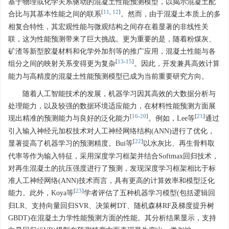
基于物理或化学关系驱动的混凝土性能预测模型，以揭示混凝土配
[
11
,
12
]
合比与其基本性能之间的联系
。然而，由于混凝土本质上的多
相复合特性，其宏观性能与微观结构之间存在着显著的非线性关
联，这为性能预测带来了巨大挑战。更为重要的是，随着粉煤灰、
矿渣等新型胶凝材料和化学外加剂等的推广应用，混凝土性能与各
[
13
-
15
]
组分之间的映射关系变得更为复杂
。因此，开发兼具高效计算
能力与高精度的混凝土性能预测模型已成为当前重要研究方向。
随着人工智能技术的发展，机器学习因其高效的大数据分析与
处理能力，以及较强的数据环境适应能力，在材料性能预测方面展
[
16
-
20
]
[
21
]
现出精准的预测能力与良好的泛化能力
。例如，Lee等
通过
引入输入神经元加权技术对人工神经网络结构(ANN)进行了优化，
[
22
]
显著提高了机器学习的预测精度。Bui等
以水灰比、再生骨料取
代率等作为输入特征，采用深度学习框架并结合Softmax回归技术，
对再生混凝土的抗压强度进行了预测，发现深度学习框架相比于标
准人工神经网络(ANN)技术而言，具有更高的计算效率和模型泛化
[
23
]
能力。此外，Koya等
学者评估了五种机器学习模型(包括逻辑回
归LR、支持向量回归SVR、决策树DT、随机森林RF及梯度提升树
GBDT)在混凝土力学性能预测方面的性能。其分析结果显示，支持