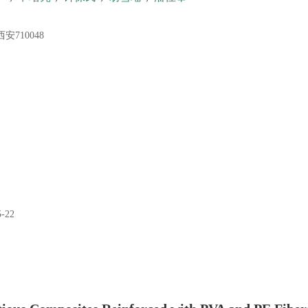
710048
5-22