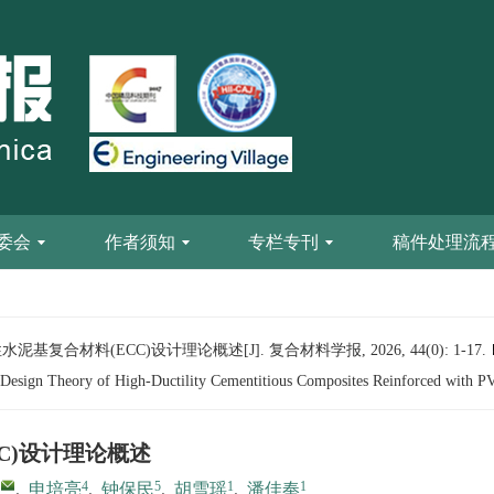
委会
作者须知
专栏专刊
稿件处理流
基复合材料(ECC)设计理论概述[J]. 复合材料学报, 2026, 44(0): 1-17.
esign Theory of High-Ductility Cementitious Composites Reinforced with P
C)设计理论概述
4
5
1
1
,
申培亮
,
钟保民
,
胡雪瑶
,
潘佳奉