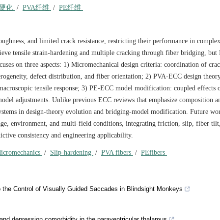
硬化
/
PVA纤维
/
PE纤维
oughness, and limited crack resistance, restricting their performance in complex
ve tensile strain-hardening and multiple cracking through fiber bridging, bu
ocuses on three aspects: 1) Micromechanical design criteria: coordination of crac
rogeneity, defect distribution, and fiber orientation; 2) PVA-ECC design theory:
 macroscopic tensile response; 3) PE-ECC model modification: coupled effects of 
g-model adjustments. Unlike previous ECC reviews that emphasize composition a
ystems in design-theory evolution and bridging-model modification. Future wo
, environment, and multi-field conditions, integrating friction, slip, fiber tilt
tive consistency and engineering applicability.
icromechanics
/
Slip-hardening
/
PVA fibers
/
PEfibers
to the Control of Visually Guided Saccades in Blindsight Monkeys
nd depression comorbidity in the paraventricular thalamus