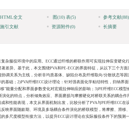
HTML全文
图
(10)
表
(5)
参考文献
(88)
施引文献
资源附件
(0)
长摘要
复杂服役环境中的应用。ECC通过纤维的桥联作用可实现拉伸应变硬化
著差异。基于此，本文围绕PVA和PE-ECC的界面特征，从以下三个方
耗能协调关系为主线，分析非均质基体、缺陷分布及纤维取向/分散状态等因
基础；2)PVA纤维ECC设计理论：针对强表面化学粘结特性，归纳界
移”能量分配和界面参数变化对宏观拉伸响应的影响；3)PE纤维ECC模型
断演化的特点，分析倾角效应、界面磨损与摩擦硬化对桥联关系的耦合作
成和性能表现，本文从界面机制出发，比较分析了PVA与PE纤维ECC在
态反映界面随龄期、环境及多场耦合条件演化的桥联模型，将摩擦、滑移
的多尺度模型衔接方法，以提升ECC设计理论在实际服役条件下的预测