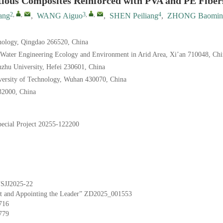
tious Composites Reinforced with PVA and PE Fiber
2
,
,
3
,
,
4
ang
,
WANG Aiguo
,
SHEN Peiliang
,
ZHONG Baomin
hnology, Qingdao 266520, China
f Water Engineering Ecology and Environment in Arid Area, Xi’an 710048, Chi
nzhu University, Hefei 230601, China
versity of Technology, Wuhan 430070, China
32000, China
ecial Project
20255-122200
SJJ2025-22
t and Appointing the Leader”
ZD2025_001553
716
779