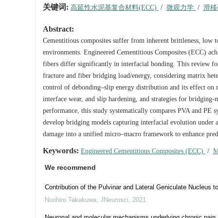
关键词:
高延性水泥基复合材料(ECC)
/
微观力学
/
滑移
Abstract:
Cementitious composites suffer from inherent brittleness, low t
environments. Engineered Cementitious Composites (ECC) achie
fibers differ significantly in interfacial bonding. This review f
fracture and fiber bridging load/energy, considering matrix hete
control of debonding–slip energy distribution and its effect on
interface wear, and slip hardening, and strategies for bridgin
performance, this study systematically compares PVA and PE s
develop bridging models capturing interfacial evolution under age
damage into a unified micro–macro framework to enhance predic
Keywords:
Engineered Cementitious Composites (ECC)
/
M
We recommend
Contribution of the Pulvinar and Lateral Geniculate Nucleus 
Norihiro Takakuwa
,
JNeurosci
,
2021
Neuronal and molecular mechanisms underlying chronic pain a