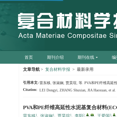
首页
期刊介绍
期刊在线
编
文章导航
>
复合材料学报
> 最新录用
引用本文:
雷东移, 张淑娴, 贾昊瑄, 等. PVA和PE纤维高延性水泥
Citation:
LEI Dongyi, ZHANG Shuxian, JIA Haoxuan, et al. D
PVA和PE纤维高延性水泥基复合材料(EC
1
1
1
2
,
,
3
,
,
雷东移
,
张淑娴
,
贾昊瑄
,
李阳
,
王爱国