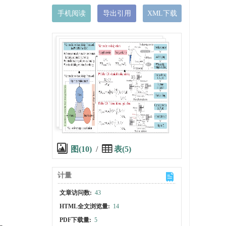
手机阅读
导出引用
XML下载
图(10)
/
表(5)
计量
文章访问数:
43
HTML全文浏览量:
14
PDF下载量:
5