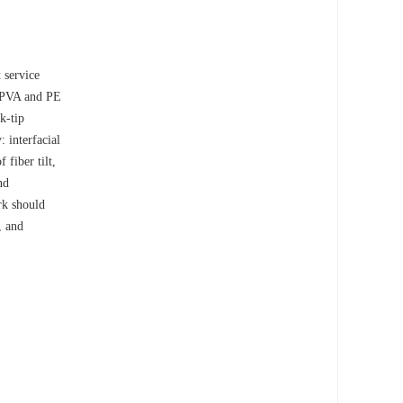
 service
t PVA and PE
k-tip
 interfacial
fiber tilt,
nd
rk should
, and