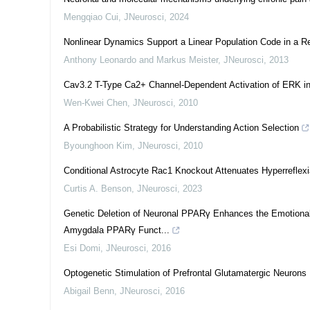
Mengqiao Cui
,
JNeurosci
,
2024
Nonlinear Dynamics Support a Linear Population Code in a Ret
Anthony Leonardo and Markus Meister
,
JNeurosci
,
2013
Cav3.2 T-Type Ca2+ Channel-Dependent Activation of ERK in
Wen-Kwei Chen
,
JNeurosci
,
2010
A Probabilistic Strategy for Understanding Action Selection
Byounghoon Kim
,
JNeurosci
,
2010
Conditional Astrocyte Rac1 Knockout Attenuates Hyperreflexia
Curtis A. Benson
,
JNeurosci
,
2023
Genetic Deletion of Neuronal PPARγ Enhances the Emotional
Amygdala PPARγ Funct...
Esi Domi
,
JNeurosci
,
2016
Optogenetic Stimulation of Prefrontal Glutamatergic Neuro
Abigail Benn
,
JNeurosci
,
2016