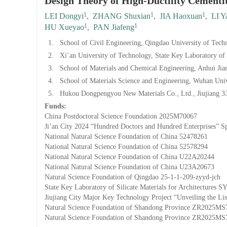
Design Theory of High-Ductility Cementi
1
1
1
LEI Dongyi
,
ZHANG Shuxian
,
JIA Haoxuan
,
LI Y
1
1
HU Xueyao
,
PAN Jiafeng
1.
School of Civil Engineering, Qingdao University of Tec
2.
Xi’an University of Technology, State Key Laboratory o
3.
School of Materials and Chemical Engineering, Anhui Jia
4.
School of Materials Science and Engineering, Wuhan Uni
5.
Hukou Dongpengyou New Materials Co., Ltd., Jiujiang 3
Funds:
China Postdoctoral Science Foundation
2025M70067
Ji’an City 2024 “Hundred Doctors and Hundred Enterprises” Sp
National Natural Science Foundation of China
52478261
National Natural Science Foundation of China
52578294
National Natural Science Foundation of China
U22A20244
National Natural Science Foundation of China
U23A20673
Natural Science Foundation of Qingdao
25-1-1-209-zyyd-jch
State Key Laboratory of Silicate Materials for Architectures
SY
Jiujiang City Major Key Technology Project “Unveiling the Lis
Natural Science Foundation of Shandong Province
ZR2025MS
Natural Science Foundation of Shandong Province
ZR2025MS