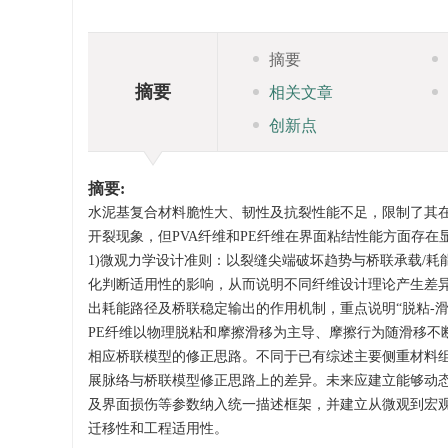
摘要
摘要
相关文章
创新点
摘要:
水泥基复合材料脆性大、韧性及抗裂性能不足，限制了其在
开裂现象，但PVA纤维和PE纤维在界面粘结性能方面存在显
1)微观力学设计准则：以裂缝尖端破坏趋势与桥联承载/
化判断适用性的影响，从而说明不同纤维设计理论产生差异的
出耗能路径及桥联稳定输出的作用机制，重点说明“脱粘-滑
PE纤维以物理脱粘和摩擦滑移为主导、摩擦行为随滑移不
相应桥联模型的修正思路。不同于已有综述主要侧重材料组
展脉络与桥联模型修正思路上的差异。未来应建立能够动
及界面损伤等参数纳入统一描述框架，并建立从微观到宏观
迁移性和工程适用性。