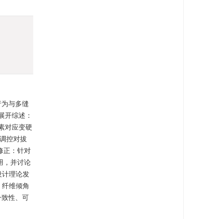
行为与多缝
面展开综述：
素对应变硬
面调控对拔
修正：针对
用，并讨论
设计理论发
、纤维倾角
一致性、可