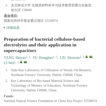
2.
东北林业大学 生物质材料科学与技术教育部重点实验室,
哈尔滨 150040
基金项目:
国家自然科学基金重点项目
32530074
详细信息
Preparation of bacterial cellulose-based
electrolytes and their application in
supercapacitors
1, 2
1, 2
1, 2
,
,
TANG Shiyao
,
FU Hongjian
,
LIU Shouxin
,
1, 2
,
,
LI Wei
1.
State Key Laboratory of Utilization of Woody Oil Resource,
Northeast Forestry University, Harbin 150040, China
2.
Key Laboratory of Bio-based Material Science and
Technology of Ministry of Education, Northeast Forestry
University, Harbin 150040, China
Funds:
National Natural Science Foundation of China Key Project
32530074