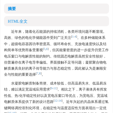
摘要
HTML全文
近年来，随着化石能源的持续消耗，各类环境问题不断显现。
[
1
-
4
]
高效、绿色的电化学储能器件受到广泛关注
。在多种储能体系
中，超级电容器因功率密度高、循环寿命长、充放电速度快以及结
[
5
,
6
]
构简单等优势而备受重视
，但其能量密度的进一步提升仍受工作
电压窗口与电解质性能的制约。传统固态电解质虽然安全性较好，
但普遍存在离子电导率偏低、界面接触不足等问题；凝胶聚合物电
解质兼具良好的离子传导能力与形态稳定性，因此被认为是兼顾安
[
7
,
8
]
全与性能的重要选择
。
水凝胶电解质制备简便、成本较低，但高温易失水、低温易冻
[
9
-
11
]
结，难以满足宽温域应用需求
。相比之下，离子液体具有挥发
性低、热/化学稳定性好以及宽电压窗口等优点，为宽电压、宽温域
[
12
-
14
]
电解质体系提供了新的设计思路
。近年兴起的共晶体系通过氢
键网络调控溶剂化环境，在稳定性与温度适应性方面表现出一定优