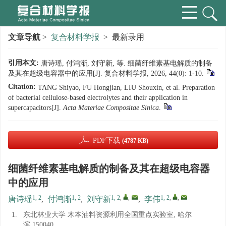
文章导航
>
复合材料学报
> 最新录用
引用本文:
唐诗瑶, 付鸿渐, 刘守新, 等. 细菌纤维素基电解质的制备
及其在超级电容器中的应用[J]. 复合材料学报, 2026, 44(0): 1-10.
Citation:
TANG Shiyao, FU Hongjian, LIU Shouxin, et al. Preparation
of bacterial cellulose-based electrolytes and their application in
supercapacitors[J].
Acta Materiae Compositae Sinica
.
PDF下载
(4787 KB)
细菌纤维素基电解质的制备及其在超级电容器
中的应用
1, 2
1, 2
1, 2
,
,
1, 2
,
,
唐诗瑶
,
付鸿渐
,
刘守新
,
李伟
1.
东北林业大学 木本油料资源利用全国重点实验室, 哈尔
滨 150040