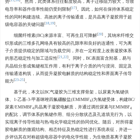
[
15
,
16
]
势
。然而，此类体系往往黏度较高，离子迁移阻力较大，导致
[
17
]
电导率和器件倍率性能仍受到限制
。因此，如何在保持体系稳定
性的同时构建连续、高效的离子传输通道，是共晶离子凝胶用于超
[
18
,
19
]
级电容器的关键问题
。
[
20
]
细菌纤维素(BC)来源丰富、可再生且可降解
，其纳米纤维交
织形成的三维多孔网络具有较高的孔隙率和良好的连通性，可为离
子介质提供稳定的限域与负载空间，并在一定程度上改善凝胶体系
[
21
,
22
]
的形态稳定性与加工适应性
。同时，BC表面富含羟基，易与
共晶组分形成氢键相互作用，有利于离子介质的均匀浸润、固定及
传输通道构筑，从而提升凝胶电解质的结构稳定性和界面离子传导
[
23
-
25
]
能力
。
基于此，本文以BC气凝胶为三维支撑骨架，以尿素为氢键供
体、1-乙基-3-甲基咪唑四氟硼酸盐(EMIMBF
)为氢键受体，构建BC/
4
尿素/EMIMBF
共晶离子凝胶电解质，并通过调控尿素与EMIMBF
4
4
的配比，调节体系的氢键作用、组分分散状态及孔道填充行为，以
实现离子传导性能与热/电化学稳定性的协同优化。随后，对所得凝
胶电解质的微观结构、相态特征及热稳定性进行系统表征，并进一
步评估其在对称超级电容器中的电化学性能，为生物质基离子凝胶