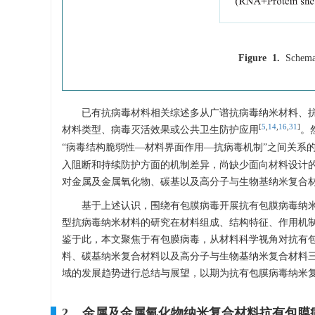
Figure 1.
Schemat
已有抗病毒材料相关综述多从广谱抗病毒纳米材料、抗S
[
5
,
14
,
16
,
31
]
材料类型、病毒灭活效果或公共卫生防护应用
。
“病毒结构脆弱性—材料界面作用—抗病毒机制”之间关系
入阻断和持续防护方面的机制差异，尚缺少面向材料设计
对金属及金属氧化物、碳基以及高分子与生物基纳米复合
基于上述认识，围绕有包膜病毒开展抗有包膜病毒纳
型抗病毒纳米材料的研究在材料组成、结构特征、作用机
鉴于此，本文聚焦于有包膜病毒，从材料科学视角对抗有
料、碳基纳米复合材料以及高分子与生物基纳米复合材料
域的发展趋势进行总结与展望，以期为抗有包膜病毒纳米
2. 金属及金属氧化物纳米复合材料抗有包