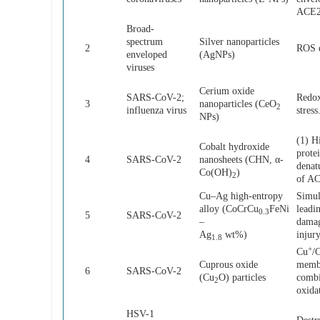
ACE2
Broad-
spectrum
Silver nanoparticles
2
ROS d
enveloped
(AgNPs)
viruses
Cerium oxide
SARS-CoV-2;
Redox
3
nanoparticles (CeO
2
influenza virus
stress
NPs)
(1) H
Cobalt hydroxide
prote
4
SARS-CoV-2
nanosheets (CHN, α-
denat
Co(OH)
)
2
of AC
Cu–Ag high-entropy
Simul
alloy (CoCrCu
FeNi
leadi
0.3
5
SARS-CoV-2
–
damag
Ag
wt%)
injury
1.8
+
Cu
/
Cuprous oxide
membr
6
SARS-CoV-2
(Cu
O) particles
comb
2
oxida
HSV-1