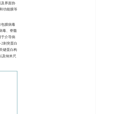
断及界面协
和功能膜等
有包膜病毒
病毒、脊髓
用于介导病
-2刺突蛋白
关键蛋白构
以及纳米尺