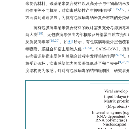
米复合材料、碳基纳米复合材料以及高分子与生物基纳米
[
13
,
15
,
17
]
同作用等不同机制，对病毒感染性产生抑制作用
。
方面得到迅速发展，为抗有包膜病毒纳米复合材料的分类
抗有包膜病毒纳米复合材料的设计需要充分考虑病毒
[
18
]
两大类
。无包膜病毒仅由内部核酸及外部蛋白质衣壳组
[
19
,
20
]
灰质炎病毒等
。如
图1
所示，有包膜病毒最外层包覆
[
21
-
23
]
毒吸附、膜融合和宿主细胞入侵
。SARS-CoV-
[
24
,
25
]
在病毒识别宿主受体和膜融合过程中发挥关键作用
。
[
9
,
20
,
2
象受到破坏，病毒感染能力将显著降低甚至完全丧失
度结构更为敏感，针对有包膜病毒的结构脆弱性，研究者