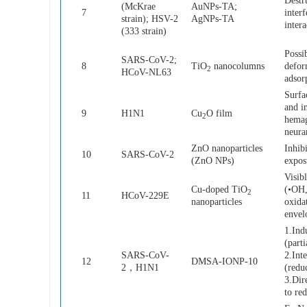
Destr
(McKrae
AuNPs-TA;
7
inter
strain); HSV-2
AgNPs-TA
intera
(333 strain)
Possi
SARS-CoV-2;
8
TiO
nanocolumns
defor
2
HCoV-NL63
adsor
Surfa
and in
9
H1N1
Cu
O film
2
hemag
neura
ZnO nanoparticles
Inhibi
10
SARS-CoV-2
(ZnO NPs)
expos
Visib
Cu-doped TiO
(•OH
2
11
HCoV-229E
nanoparticles
oxida
envel
1.Ind
(part
SARS-CoV-
2.Int
12
DMSA-IONP-10
2，H1N1
(redu
3.Dire
to red