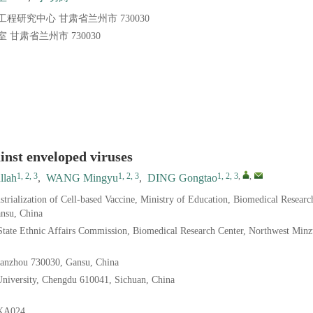
研究中心 甘肃省兰州市 730030
肃省兰州市 730030
inst enveloped viruses
1, 2, 3
1, 2, 3
1, 2, 3
,
,
lah
,
WANG Mingyu
,
DING Gongtao
rialization of Cell-based Vaccine, Ministry of Education, Biomedical Researc
nsu, China
State Ethnic Affairs Commission, Biomedical Research Center, Northwest Minz
Lanzhou 730030, Gansu, China
niversity, Chengdu 610041, Sichuan, China
KA024