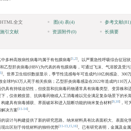
HTML全文
图
(4)
表
(4)
参考文献
(81)
施引文献
资源附件
(0)
长摘要
[
1
,
2
]
其中多种高致病性病毒均属于有包膜病毒
。以严重急性呼吸综合征冠状
HIV)和乙型肝炎病毒(HBV)为代表的有包膜病毒，可通过飞沫、气溶胶及受
5
]
。世界卫生组织数据显示，季节性流感每年可造成约10亿例感染、300万~
导致全球约63万人死于相关疾病；乙型肝炎病毒感染在2022年造成约110万
预仍具有持续迫切性，但疫苗和抗病毒药物通常具有病毒类型、变异株和
景下，仅依赖疫苗、抗病毒药物或人工消毒难以完全满足复杂场景下的长
[
9
,
10
]
，构建具有病毒捕获、界面破坏和进入阻断功能的纳米复合材料
，可
[
11
-
14
]
料解决方案
。
料的设计与构建提供了新的研究思路。纳米材料具有比表面积大、表面化
[
11
-
13
,
15
,
16
]
表现出区别于传统材料的独特优势
。已有研究表明，金属及金属