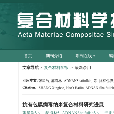
首页
期刊介绍
期刊在线
编
文章导航
>
复合材料学报
> 最新录用
引用本文:
张星浩, 郝海林, ADNANShaifullah, 等. 抗有包
Citation:
ZHANG Xinghao, HAO Hailin, ADNAN Shaifullah, et 
抗有包膜病毒纳米复合材料研究进展
1, 2, 3
4
1, 2, 3
张星浩
,
郝海林
,
ADNANShaifullah
,
汪明