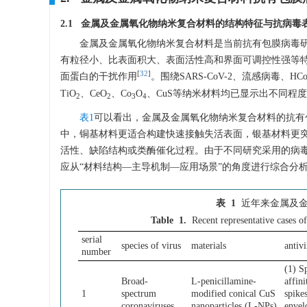
2.1 金属及金属氧化物纳米复合材料的结构特征与抗病毒
金属及金属氧化物纳米复合材料是当前抗有包膜病毒
有粒径小、比表面积大、表面活性高和界面可调控性强等
[
32
]
面蛋白的干扰作用
。围绕SARS-CoV-2、流感病毒、H
TiO
、CeO
、Co
O
、CuS等纳米材料均已显示出不同程
2
2
3
4
表1
可以看出，金属及金属氧化物纳米复合材料的抗有
中，铜基材料更适合构建快速接触失活表面，银基材料更突出
活性、缺陷结构或类酶催化过程。由于不同研究采用的病
应从“材料结构—主导机制—应用场景”的角度进行综合分
表 1
近年来金属及
Table 1.
Recent representative cases o
serial
species of virus
materials
antiv
number
(1) S
Broad-
L-penicillamine-
affini
1
spectrum
modified conical CuS
spikes
coronaviruses
nanoparticles (L-NPs)
envel