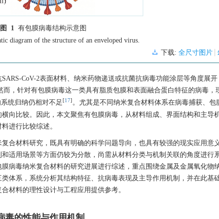
图 1
有包膜病毒结构示意图
ic diagram of the structure of an enveloped virus.
下载:
全尺寸图片
ARS-CoV-2表面材料、纳米药物递送或抗菌抗病毒功能涂层等角度展
然而，针对有包膜病毒这一类具有脂质包膜和表面融合蛋白特征的病毒，
[
17
]
的系统归纳仍相对不足
。尤其是不同纳米复合材料体系在病毒捕获、包
的横向比较。因此，本文聚焦有包膜病毒，从材料组成、界面结构和主导
材料进行比较综述。
米复合材料研究，既具有明确的科学问题导向，也具有较强的现实应用意
制和适用场景等方面仍较为分散，尚需从材料分类与机制关联的角度进行
包膜病毒纳米复合材料的研究进展进行综述，重点围绕金属及金属氧化物
三类体系，系统分析其结构特征、抗病毒表现及主导作用机制，并在此基
复合材料的理性设计与工程应用提供参考。
膜病毒的性能与作用机制