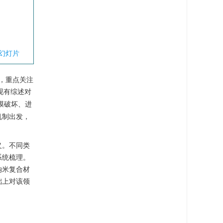
幻灯片
开，重点关注
现有综述对
膜破坏、进
机制出发，
义。不同类
系统梳理。
纳米复合材
础上对该领