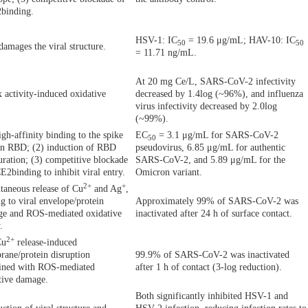
binding.
HSV-1: IC
= 19.6 μg/mL; HAV-10: IC
50
50
amages the viral structure.
= 11.71 ng/mL.
At 20 mg Ce/L, SARS-CoV-2 infectivity
 activity-induced oxidative
decreased by 1.4log (~96%), and influenza
.
virus infectivity decreased by 2.0log
(~99%).
igh-affinity binding to the spike
EC
= 3.1 μg/mL for SARS-CoV-2
50
in RBD; (2) induction of RBD
pseudovirus, 6.85 μg/mL for authentic
uration; (3) competitive blockade
SARS-CoV-2, and 5.89 μg/mL for the
E2binding to inhibit viral entry.
Omicron variant.
2+
+
taneous release of Cu
and Ag
,
ng to viral envelope/protein
Approximately 99% of SARS-CoV-2 was
e and ROS-mediated oxidative
inactivated after 24 h of surface contact.
.
2+
Cu
release-induced
ane/protein disruption
99.9% of SARS-CoV-2 was inactivated
ined with ROS-mediated
after 1 h of contact (3-log reduction).
tive damage.
Both significantly inhibited HSV-1 and