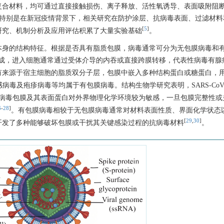
复合材料，均可通过直接接触损伤、离子释放、活性氧诱导、表面吸附阻
特别是在新冠疫情背景下，相关研究在防护涂层、抗病毒表面、过滤材料
[
5
]
研究、机制分析及应用评估积累了大量实验基础
。
本身的结构特征。根据是否具有脂质包膜，病毒通常可分为无包膜病毒和
成，进入细胞通常通过受体介导的内吞或直接跨膜转移，代表性病毒有腺
有来源于宿主细胞的脂质双分子层，包膜中嵌入多种结构蛋白或糖蛋白，
2、流感病毒及疱疹病毒等均属于有包膜病毒。结构生物学研究表明，SARS-CoV
病毒包膜及其表面蛋白对外界物理化学环境较为敏感，一旦包膜完整性或
6
-
28
]
。有包膜病毒相较于无包膜病毒通常对材料表面性质、界面化学状态
[
29
,
30
]
开发了多种能够破坏包膜或干扰其关键感染过程的抗病毒材料
。