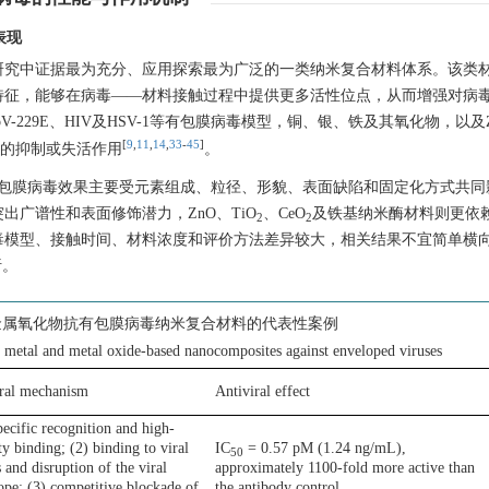
表现
研究中证据最为充分、应用探索最为广泛的一类纳米复合材料体系。该类
特征，能够在病毒——材料接触过程中提供更多活性位点，从而增强对病
CoV-229E、HIV及HSV-1等有包膜病毒模型，铜、银、铁及其氧化物，以及
[
9
,
11
,
14
,
33
-
45
]
度的抑制或失活作用
。
包膜病毒效果主要受元素组成、粒径、形貌、表面缺陷和固定化方式共同
广谱性和表面修饰潜力，ZnO、TiO
、CeO
及铁基纳米酶材料则更依
2
2
毒模型、接触时间、材料浓度和评价方法差异较大，相关结果不宜简单横
析。
金属氧化物抗有包膜病毒纳米复合材料的代表性案例
f metal and metal oxide-based nanocomposites against enveloped viruses
iral mechanism
Antiviral effect
pecific recognition and high-
ty binding; (2) binding to viral
IC
= 0.57 pM (1.24 ng/mL),
50
 and disruption of the viral
approximately
1100
-fold more active than
ope; (3) competitive blockade of
the antibody control.