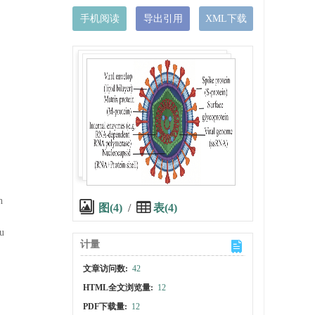
手机阅读
导出引用
XML下载
h
图(4)
/
表(4)
u
计量
文章访问数:
42
HTML全文浏览量:
12
PDF下载量:
12