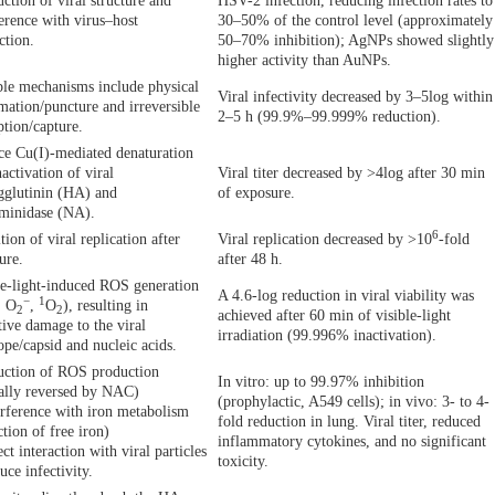
uction of viral structure and
HSV-2 infection, reducing infection rates to
ference with virus–host
30–50% of the control level (approximately
ction.
50–70% inhibition); AgNPs showed slightly
higher activity than AuNPs.
ble mechanisms include physical
Viral infectivity decreased by 3–5log within
mation/puncture and irreversible
2–5 h (99.9%–99.999% reduction).
ption/capture.
ce Cu(I)-mediated denaturation
activation of viral
Viral titer decreased by >4log after 30 min
glutinin (HA) and
of exposure.
minidase (NA).
6
tion of viral replication after
Viral replication decreased by >10
-fold
ure.
after 48 h.
le-light-induced ROS generation
A 4.6-log reduction in viral viability was
−
1
, O
,
O
), resulting in
2
2
achieved after 60 min of visible-light
tive damage to the viral
irradiation (99.996% inactivation).
ope/capsid and nucleic acids.
uction of ROS production
In vitro: up to 99.97% inhibition
ially reversed by NAC)
(prophylactic, A549 cells); in vivo: 3- to 4-
erference with iron metabolism
fold reduction in lung. Viral titer, reduced
ction of free iron)
inflammatory cytokines, and no significant
ct interaction with viral particles
toxicity.
uce infectivity.