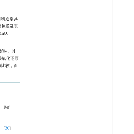
材料通常具
毒包膜及表
ZnO、
影响。其
赖氧化还原
向比较，而
Ref
[
36
]