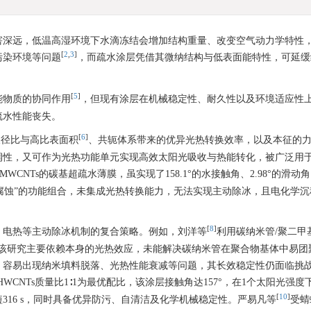
害深远，低温高湿环境下水滴冻结会增加结构重量、改变空气动力学特性
[
2
,
3
]
污染环境等问题
，而疏水涂层凭借其微纳结构与低表面能特性，可延缓
[
5
]
能物质的协同作用
，但现有涂层在机械稳定性、耐久性以及环境适应性
疏水性能丧失。
[
6
]
长径比与高比表面积
、共轭体系带来的优异光热转换效率，以及本征的
润性，又可作为光热功能单元实现高效太阳光吸收与热能转化，被广泛用
CNTs的碳基超疏水薄膜，虽实现了158.1°的水接触角、2.98°的滑动
耐腐蚀”的功能组合，未集成光热转换能力，无法实现主动除冰，且电化学
[
8
]
、电热等主动除冰机制的复合策略。例如，刘洋等
利用碳纳米管/聚二甲
而，该研究主要依赖本身的光热效应，未能解决碳纳米管在聚合物基体中易团
，容易出现纳米填料脱落、光热性能衰减等问题，其长效稳定性仍面临挑
HWCNTs质量比1∶1为最优配比，该涂层接触角达157°，在1个太阳光强度下2
[
10
]
缩短316 s，同时具备优异防污、自清洁及化学机械稳定性。严易凡等
受蜻