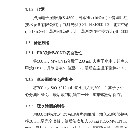
1.1.2 仪器
扫描电子显微镜(S-4800，日本Hitachi公司)；傅里
技术设备有限公司)；氙灯光源(CEL-HXF300-T3，北京中
(H21ProS+)；苏测邵氏硬度计；苏测数显推拉力计(SH-500
1.2 涂层制备
1.2.1 PDA对MWCNTs表面改性
将500 mg MWCNTs分散于200 mL 去离子水中，
甲烷(Tris)，调节溶液pH值至8.5，最后在室温下搅拌24 
1.2.2 低表面能SiO
的制备
2
将300 mg SiO
和12 mL 氨水加入到200 mL 离子水中
2
心分离F-SiO
，最后放到烘箱中干燥，碾磨成粉后保存。
2
1.2.3 疏水涂层的制备
用800目的砂纸打磨马口铁片表面后，放入乙醇溶液中超
拌30 min至完全溶解，随后依次加入50 mg PDA-MWCNTs、50