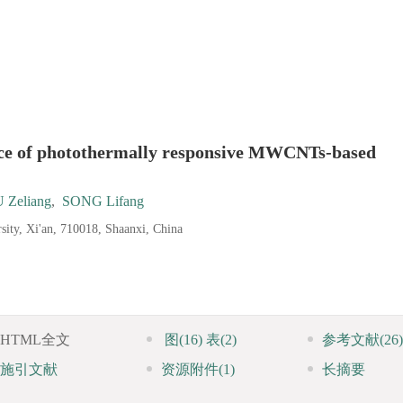
ance of photothermally responsive MWCNTs-based
 Zeliang
,
SONG Lifang
sity, Xi'an, 710018, Shaanxi, China
HTML全文
图
(16)
表
(2)
参考文献
(26)
施引文献
资源附件
(1)
长摘要