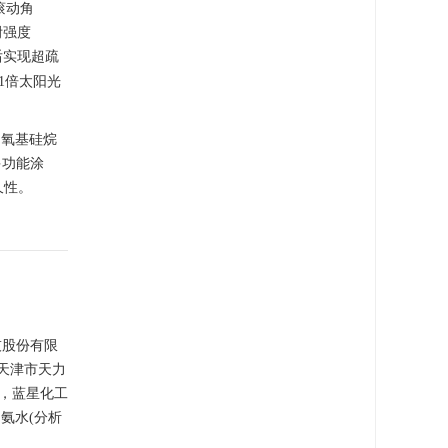
滚动角
附强度
后实现超疏
1倍太阳光
。
乙氧基硅烷
多功能涂
久性。
技股份有限
天津市天力
1，蓝星化工
氨水(分析