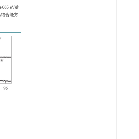
85 eV处
高结合能方