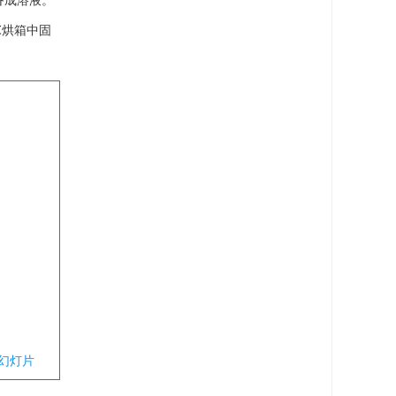
，制备成溶液。
0℃烘箱中固
幻灯片