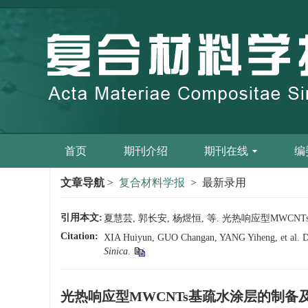
首页
期刊介绍
期刊在线
编
文章导航
>
复合材料学报
> 最新录用
引用本文:
夏慧芸, 郭长安, 杨煜恒, 等. 光热响应型MWCNTs基
Citation:
XIA Huiyun, GUO Changan, YANG Yiheng, et al. Des
Sinica
.
光热响应型MWCNTs基疏水涂层的制备