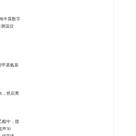
，上海中晨数字
红外测温仪
三羟甲基氨基
3 h，然后离
酸乙酯中，搅
超声30