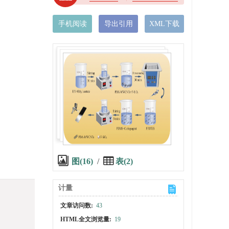
手机阅读
导出引用
XML下载
图(16)
/
表(2)
计量
文章访问数:
43
HTML全文浏览量:
19