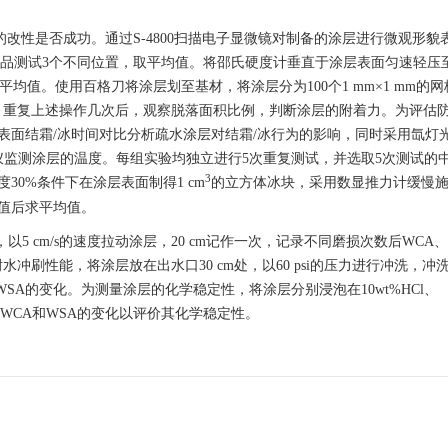
的改性是否成功。通过S-4800扫描电子显微镜对制备的涂层进行微观形貌
每个样品测试3个不同位置，取平均值。将邵氏硬度计垂直于涂层表面匀速轻压
平均值。使用百格刀将涂层划至基材，将涂层分为100个1 mm×1 mm的
快速撕下胶带，重复上述操作几次后，观察脱落面积比例，判断涂层的附着力。为评估
过表面结霜/冰时间对比分析疏水涂层对结霜/冰行为的影响，同时采用氙灯
监测涂层的温度。每组实验均独立进行5次重复测试，并选取5次测试的
3
30%条件下在涂层表面制得1 cm
的立方体冰块，采用数显推力计缓慢
值后求平均值。
，以5 cm/s的速度拉动涂层，20 cm记作一次，记录不同磨损次数后WCA
刷性能，将涂层放在出水口30 cm处，以60 psi的压力进行冲洗，冲洗3
SA的变化。为测量涂层的化学稳定性，将涂层分别浸泡在10wt%HCl、
不同时间后WCA和WSA的变化以评价其化学稳定性。