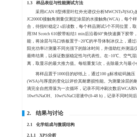
1.3 样品表征与性能测试方法
采用iCAN 8型傅里叶红外光谱仪分析MWCNTs与SiO
2
JC2000D接触角测量仪测定涂层的水接触角(WCA)，
合，待指针稳定2 s后读数，每个样品测试5个不同位置，取
用3M Scotch 610胶带粘结1 min后沿着60°角
能，将涂层与马口铁板置于−20℃的半导体制冰仪上，通
阳光功率计测量不同光强下的除冰时间，并借助红外测温仪
最终结果，以保证数据稳定性与代表性。在−10℃、空气湿度
离，取显示的最大推力值。每组重复5次，去除最大与最小
将样品置于
1000
目的砂纸上，通过100 g标准砝码施压
(WSA)与厚度的变化以评价其耐磨损性能。为测量涂层的耐水冲
滴完全自然滑落为一次循环，记录不同冲刷次数后WCA和W
10wt%NaOH、10wt%NaCl溶液中(0-48 h)，记录
2. 结果与讨论
2.1 化学组成与微观结构
2.1.1 XPS分析