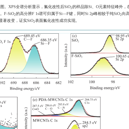
XPS图。XPS全谱分析显示，氟化改性后SiO
的样品除Si、O元素特征峰外，在6
2
F-SiO
的高分辨F 1s谱可归属于Si—F键，同时Si 2p峰相较于纯SiO
向
2
2
显著改变，证实SiO
表面氟化改性成功实现。
2