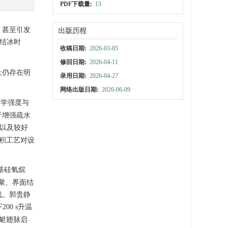
PDF下载量:
13
，甚至引发
出版历程
结冰时
收稿日期:
2026-03-05
修回日期:
2026-04-11
上仍存在明
录用日期:
2026-04-27
网络出版日期:
2026-06-09
力学强度与
于增强疏水
角以及较好
沉积工艺对设
基硅氧烷
聚、界面结
战。郭贵静
00 s升温
蜓翅脉启