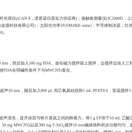
叶红外光谱仪(iCAN 8，丞普诺仪器实力供应商)；接触角测量仪(JC2000D
教金源科技有限公司)；太阳光功率计(SM206E-solar)；半导体制冰器；
N)。
超声30 min，然后加入500 mg PDA，放在磁力搅拌器上搅拌，边搅拌边加入
h，使PDA在弱碱性条件下与MWCNTs复合。
，超声10 min，随后加入800 µL 四乙氧基硅烷和1 mL PFDTES，室温搅拌
声清洗，提升涂层与铁片基底之间的附着力。将1 g EP溶于10 mL 乙
 mg MWCNTs以及300 mg F-SiO
搅拌10 min确保填料初步分散均匀，
2