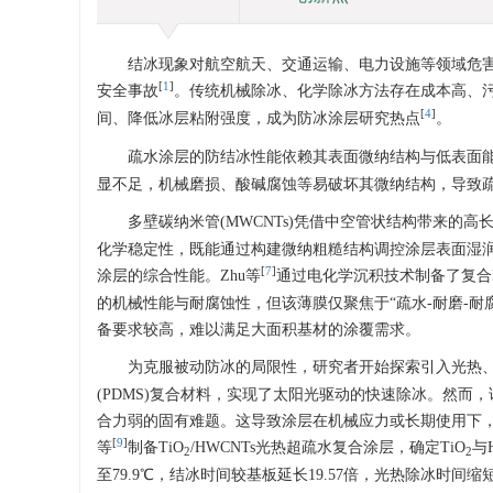
结冰现象对航空航天、交通运输、电力设施等领域危
[
1
]
安全事故
。传统机械除冰、化学除冰方法存在成本高、
[
4
]
间、降低冰层粘附强度，成为防冰涂层研究热点
。
疏水涂层的防结冰性能依赖其表面微纳结构与低表面
显不足，机械磨损、酸碱腐蚀等易破坏其微纳结构，导致
多壁碳纳米管(MWCNTs)凭借中空管状结构带来的高
化学稳定性，既能通过构建微纳粗糙结构调控涂层表面湿
[
7
]
涂层的综合性能。Zhu等
通过电化学沉积技术制备了复合MW
的机械性能与耐腐蚀性，但该薄膜仅聚焦于“疏水-耐磨-
备要求较高，难以满足大面积基材的涂覆需求。
为克服被动防冰的局限性，研究者开始探索引入光热
(PDMS)复合材料，实现了太阳光驱动的快速除冰。然
合力弱的固有难题。这导致涂层在机械应力或长期使用下
[
9
]
等
制备TiO
/HWCNTs光热超疏水复合涂层，确定TiO
与
2
2
至79.9℃，结冰时间较基板延长19.57倍，光热除冰时间