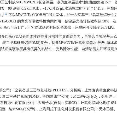
制成NbC/MWCNTs复合涂层。该仿生涂层疏水性能接触角达152°，
90 s融化0.5 cm厚冰，−15℃时15 μL水滴冻结时间延至
1411
s，冰黏
[
11
]
ng
等以MWCNTs-COOH与TiN为基体，经十六烷基三甲氧基硅烷改性
Ts-COOH 的宽光谱吸收特性协同作用，使涂层光热转换效率超 98%，在
滚动角仅4.3±1.1°，可将结冰延迟时间延长36倍，冰黏附强度降至26.1 kPa
聚多巴胺(PDA)表面改性调控其分散性与界面结合力，再复合全氟癸基三
聚二甲基硅氧烷(PDMS)复合，制备MWCNTs/环氧树脂疏水-光热-防冰
测试证实该涂层具有优异的粘结性、光热除冰性能、自清洁能力和环境耐
限公司)；全氟癸基三乙氧基硅烷(PFDTES，分析纯，上海麦克林生化科
；聚二甲基硅氧烷(PDMS，美国道康宁公司)；乙二醇(C
H
O
，分析纯，
2
6
2
科源生化有限公司)；去离子水(自制，实验室)；环氧树脂固化剂(T-65
酯、纳米SiO
(分析纯，上海阿拉丁生化科技股份有限公司)；无水乙醇、
2