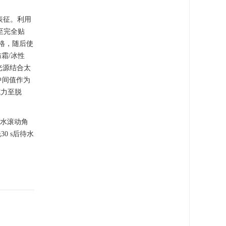
表征。利用
至完全贴
网格，随后使
防霜/冰性
光源结合太
中间值作为
施力至脱
、水滚动角
0 s后待水