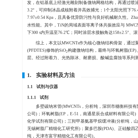
发，在铝基底上经激光雕刻制备微纳网格结构，再通过喷涂工艺
3.2°，可抑制冰晶成核附着并高效捕光；1个太阳光照下76.4℃、
7.97±0.54 Kpa，且具备优异防污性与良好机械耐久性。Zha
水性能。其中，TiN的局域表面等离子体共振效应与 MWCN
下300 s内升温至76.2℃；同时涂层水接触角达158±2.5°、
综上，本文以MWCNTs作为核心微纳结构骨架，通过
(PFDTES)修饰的SiO
构建微纳结构，最终与环氧树脂(EP)、
2
层。经过附着力、光热除冰、耐磨损、酸碱盐腐蚀等系列
1. 实验材料及方法
1.1 试剂与仪器
1.1.1 试剂
多壁碳纳米管(MWCNTs，分析纯，深圳市穗衡科技有
公司)；环氧树脂(EP，E-51，南通星辰合成材料有限公司)
化学试剂有限公司)；三羟甲基氨基甲烷缓冲液(分析纯，山东
无锡树脂厂精细化工研究所)；聚多巴胺(PDA)、正硅酸四乙
纯，天津市富宇精细化工有限公司)。