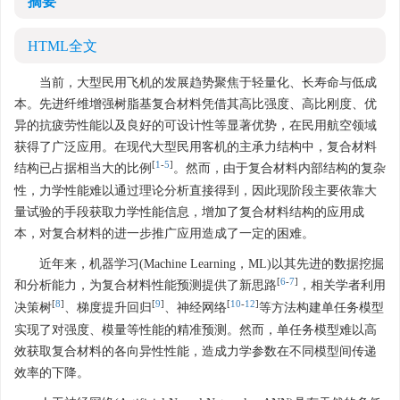
摘要
HTML全文
当前，大型民用飞机的发展趋势聚焦于轻量化、长寿命与低成
本。先进纤维增强树脂基复合材料凭借其高比强度、高比刚度、优
异的抗疲劳性能以及良好的可设计性等显著优势，在民用航空领域
获得了广泛应用。在现代大型民用客机的主承力结构中，复合材料
[
1
-
5
]
结构已占据相当大的比例
。然而，由于复合材料内部结构的复杂
性，力学性能难以通过理论分析直接得到，因此现阶段主要依靠大
量试验的手段获取力学性能信息，增加了复合材料结构的应用成
本，对复合材料的进一步推广应用造成了一定的困难。
近年来，机器学习(Machine Learning，ML)以其先进的数据挖掘
[
6
-
7
]
和分析能力，为复合材料性能预测提供了新思路
，相关学者利用
[
8
]
[
9
]
[
10
-
12
]
决策树
、梯度提升回归
、神经网络
等方法构建单任务模型
实现了对强度、模量等性能的精准预测。然而，单任务模型难以高
效获取复合材料的各向异性性能，造成力学参数在不同模型间传递
效率的下降。