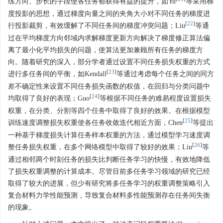
练方向、步长的手段使各任务都获得有益的提升，如Yu
等采用梯
度投影的思想，通过梯度向量之间的夹角大小对不同任务的梯度进
[
22
]
行投影裁剪，有效缓解了不同任务间的梯度冲突问题；Liu
等通
过在平均梯度方向邻域内求解梯度更新方向解决了梯度修正算法偏
离了最小化平均损失的问题，使算法更加兼顾所有任务的梯度方
向。随着研究的深入，部分学者通过设置不同任务损失权重的方式
[
23
]
进行多任务间的平衡，如Kendall
等通过考虑每个任务之间的同方
差不确定性来设置不同任务损失函数的权值，在回归与分类问题中
[
24
]
均取得了良好的表现；Guo
等根据不同任务的难易程度设置损失
权重，在分类、分割等四个任务中取得了良好的效果。在根据模型
[
25
]
训练速度调整损失权重使各任务收敛迭代相近方面，Chen
等提出
一种基于梯度损失计算任务样本权重的方法，通过模型学习速度调
[
26
]
整任务损失权重，在多个网络模型中取得了较好的效果；Liu
等
通过相邻两个时刻任务的损失比判断任务学习的快慢，有效地降低
了损失权重调整的计算成本。尽管目前多任务学习领域的研究已经
取得了较大的进展，但少有研究将多任务学习的权重调整策略引入
复合材料力学性能预测，导致复合材料多性能预测存在任务间失衡
的现象。