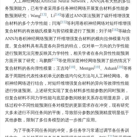
人工神经网络(Artificial Neural Network，ANN)具有天然的多任
务预测能力，已有学者采用多任务神经网络开展复合材料多性能参
[
13
]
[
14
]
数预测研究：Wang
、Li
等通过ANN算法预测了碳纤维增强复
[
15
]
合材料的多个力学性能；闫海
等利用卷积神经网络对短纤维增强
[
16
]
复合材料的有效杨氏模量与剪切模量进行了预测；刘子琦
等融合
ANN与卷积神经网络预测了纤维增强复合材料的横向拉伸模量与强
度。复合材料具有高度各向异性的特点，仅对单一方向的力学性能
进行预测无法完整反映其力学特性，相关学者在各向异性性能预测
[
17
]
方面开展了研究：马鹏辉
等使用深度神经网络预测了损伤情况下
[
18
]
[
19
]
[
20
]
复合材料的各向弹性模量；王吉玲
、Mentges
、Ashank
等将
基于周期性代表性体积单元的数值均匀化方法与人工神经网络、卷
积神经网络进行结合，对短纤维增强复合材料的异向等效弹性性能
进行快速预测。上述研究实现了复合材料多性能参数的同时预测，
但复合材料不同力学性能与底层参数间映射关系存在明显差异，训
练过程中不同性能预测任务对模型的更新需求存在冲突，现有研究
大多未进行不同任务间的平衡，导致部分参数的预测精度明显低于
其他参数，限制了多任务模型的进一步推广应用。
为了平衡不同任务间的冲突，多任务学习常通过调节各任务训
[
21
]