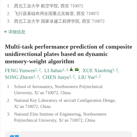
1.
西北工业大学 航空学院, 西安 710072
2.
飞行器基础布局全国重点实验室, 西安 710072
3.
西北工业大学 国家卓越工程师学院, 西安 710072
详细信息
Multi-task performance prediction of composite
unidirectional plates based on dynamic
memory-weight algorithm
1, 2
1, 3
,
,
1, 2
FENG Yunwen
,
LI Jiahao
,
XUE Xiaofeng
,
1, 2
1, 2
1, 2
SONG Zhicen
,
CHEN Junyu
,
LIU Yue
1.
School of Aeronautics, Northwestern Polytechnical
University, Xi’an 710072, China
2.
National Key Laboratory of aircraft Configuration Design,
Xi’an 710072, China
3.
National Elite Institute of Engineering, Northwestern
Polytechnical University, Xi’an 710072, China