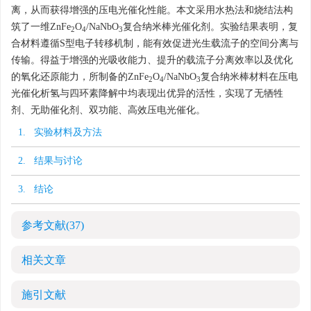
离，从而获得增强的压电光催化性能。本文采用水热法和烧结法构
筑了一维ZnFe
O
/NaNbO
复合纳米棒光催化剂。实验结果表明，复
2
4
3
合材料遵循S型电子转移机制，能有效促进光生载流子的空间分离与
传输。得益于增强的光吸收能力、提升的载流子分离效率以及优化
的氧化还原能力，所制备的ZnFe
O
/NaNbO
复合纳米棒材料在压电
2
4
3
光催化析氢与四环素降解中均表现出优异的活性，实现了无牺牲
剂、无助催化剂、双功能、高效压电光催化。
1. 实验材料及方法
2. 结果与讨论
3. 结论
参考文献
(37)
相关文章
施引文献