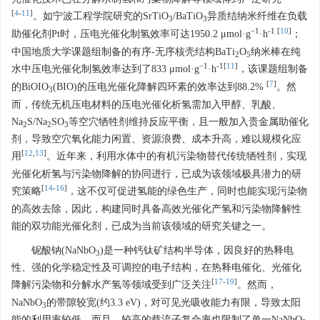
[
4
-
11
]
。如宁波工程学院研究的SrTiO
/BaTiO
异质结纳米纤维在负载
3
3
−1
-1 [
10
]
助催化剂Pt时，压电光催化制氢效率可达
1950.2
μmol·g
·h
；
中国地质大学课题组制备的有序-无序核壳结构BaTi
O
纳米棒在纯
2
5
−1
-1[
11
]
水中压电光催化制氢效率达到了833 μmol·g
·h
，该课题组制备
[
7
]
的BiOIO
(BIO)的压电光催化降解四环素的效率达到88.2%
。然
3
而，传统无机压电材料的压电光催化析氢需加入甲醇、乳酸、
Na
S/Na
SO
等空穴牺牲剂维持反应平衡，且一般加入贵金属助催化
2
2
3
剂，导致空穴氧化能力闲置、资源浪费、成本升高，难以规模化应
[
12
,
13
]
用
。近年来，利用水体中的有机污染物替代传统牺牲剂，实现
光催化析氢与污染物降解的协同进行，已成为该领域极具潜力的研
[
14
-
16
]
究策略
，这不仅可促进氢能的绿色生产，同时也能实现污染物
的高效去除，因此，构建同时具备高效光催化产氢和污染物降解性
能的双功能光催化剂，已成为当前该领域的研究关键之一。
铌酸钠(NaNbO
)是一种钙钛矿结构半导体，因良好的热释电
3
性、强的化学稳定性及可调控的电子结构，在热释电催化、光催化
[
17
-
19
]
降解污染物和分解水产氢等领域受到广泛关注
。然而，
NaNbO
的带隙较宽(约3.3 eV)，对可见光吸收能力有限，导致太阳
3
能的利用率较低。而且，较高的载流子复合率也限制了单一NaNbO