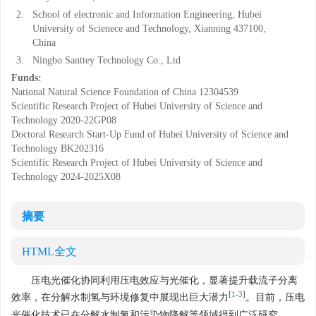
2.
School of electronic and Information Engineering, Hubei
University of Scienece and Technology, Xianning 437100,
China
3.
Ningbo Santtey Technology Co., Ltd
Funds:
National Natural Science Foundation of China
12304539
Scientific Research Project of Hubei University of Science and
Technology
2020-22GP08
Doctoral Research Start-Up Fund of Hubei University of Science and
Technology
BK202316
Scientific Research Project of Hubei University of Science and
Technology
2024-2025X08
摘要
HTML全文
压电光催化协同利用压电效应与光催化，显著提升载流子分离
[
1
-
3
]
效率，在分解水制氢与环境修复中展现出巨大潜力
。目前，压电
光催化技术已在分解水制氢和污染物降解等领域得到广泛研究