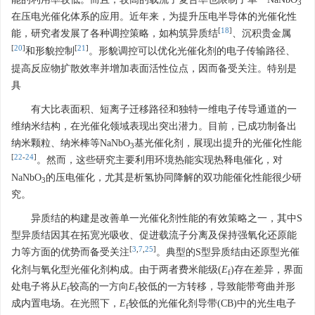
3
在压电光催化体系的应用。近年来，为提升压电半导体的光催化性
[
18
]
能，研究者发展了各种调控策略，如构筑异质结
、沉积贵金属
[
20
]
[
21
]
和形貌控制
。形貌调控可以优化光催化剂的电子传输路径、
提高反应物扩散效率并增加表面活性位点，因而备受关注。特别是
具
有大比表面积、短离子迁移路径和独特一维电子传导通道的一
维纳米结构，在光催化领域表现出突出潜力。目前，已成功制备出
纳米颗粒、纳米棒等NaNbO
基光催化剂，展现出提升的光催化性能
3
[
22
-
24
]
。然而，这些研究主要利用环境热能实现热释电催化，对
NaNbO
的压电催化，尤其是析氢协同降解的双功能催化性能很少研
3
究。
异质结的构建是改善单一光催化剂性能的有效策略之一，其中S
型异质结因其在拓宽光吸收、促进载流子分离及保持强氧化还原能
[
3
,
7
,
25
]
力等方面的优势而备受关注
。典型的S型异质结由还原型光催
化剂与氧化型光催化剂构成。由于两者费米能级(
E
)存在差异，界面
f
处电子将从
E
较高的一方向
E
较低的一方转移，导致能带弯曲并形
f
f
成内置电场。在光照下，
E
较低的光催化剂导带(CB)中的光生电子
f