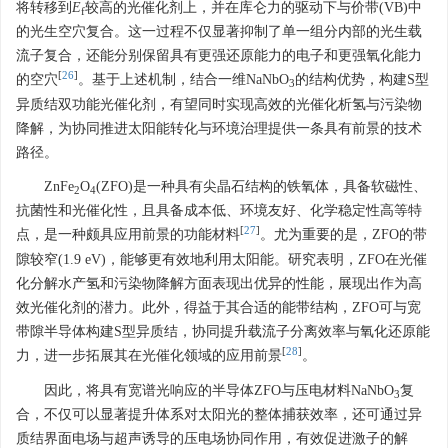
将转移到
E
较高的光催化剂上，并在库仑力的驱动下与价带(VB)中
f
的光生空穴复合。这一过程不仅显著抑制了单一组分内部的光生载
流子复合，还能分别保留具有更强还原能力的电子和更强氧化能力
[
26
]
的空穴
。基于上述机制，结合一维NaNbO
的结构优势，构建S型
3
异质结双功能光催化剂，有望同时实现高效的光催化析氢与污染物
降解，为协同推进太阳能转化与环境治理提供一条具有前景的技术
路径。
ZnFe
O
(ZFO)是一种具有尖晶石结构的铁氧体，具备软磁性、
2
4
抗菌性和光催化性，且具备成本低、环境友好、化学稳定性高等特
[
27
]
点，是一种颇具应用前景的功能材料
。尤为重要的是，ZFO的带
隙较窄(1.9 eV)，能够更有效地利用太阳能。研究表明，ZFO在光催
化分解水产氢和污染物降解方面表现出优异的性能，展现出作为高
效光催化剂的潜力。此外，得益于其合适的能带结构，ZFO可与宽
带隙半导体构建S型异质结，协同提升载流子分离效率与氧化还原能
[
28
]
力，进一步拓展其在光催化领域的应用前景
。
因此，将具有宽谱光响应的半导体ZFO与压电材料NaNbO
复
3
合，不仅可以显著提升体系对太阳光的整体捕获效率，还可通过异
质结界面电场与超声诱导的压电场协同作用，有效促进激子的解