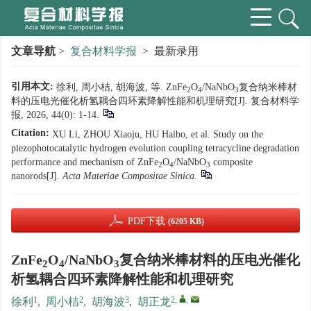
文章导航
>
复合材料学报
> 最新录用
引用本文:
徐利, 周小桔, 胡海波, 等. ZnFe
O
/NaNbO
复合纳米棒材
2
4
3
料的压电光催化析氢耦合四环素降解性能和机理研究[J]. 复合材料学
报, 2026, 44(0): 1-14.
Citation:
XU Li, ZHOU Xiaoju, HU Haibo, et al. Study on the
piezophotocatalytic hydrogen evolution coupling tetracycline degradation
performance and mechanism of ZnFe
O
/NaNbO
composite
2
4
3
nanorods[J].
Acta Materiae Compositae Sinica
.
PDF下载
(6205 KB)
ZnFe
O
/NaNbO
复合纳米棒材料的压电光催化
2
4
3
析氢耦合四环素降解性能和机理研究
1
2
3
2
,
,
徐利
,
周小桔
,
胡海波
,
胡正龙