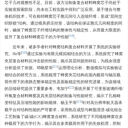
芯子几何规整性不足。目前，该方法制备复合材料蜂窝芯子尚处于
实验室探索阶段，尚未在工程实践中得到广泛应用。基于缝合与整
体机织技术，可在相邻蜂窝芯子胞元间引入连续纤维，形成“层间交
织联锁”结构。通过模具挤压控形，该结构在保证胞元几何精度的同
时，确保了蜂窝芯子纤维结构的整体性与稳定性，从而最大限度的
[
19
]
提升了复合材料蜂窝芯子的力学性能
。
近年来，诸多学者针对蜂窝结构复合材料开展了系统的实验研
[
20
]
究。He等
通过实验与有限元模拟相结合的方法，系统探究了蜂窝
夹层复合材料抗冲击损伤性能，揭示其层间损伤特征，为残余强度
[
21
]
分析提供了依据。邓晓星等
运用理论分析、数值模拟与实验验证
相结合的研究方法，系统梳理了蜂窝夹芯结构在面内载荷与轴压载
荷作用下的准静态整体稳定性及面板稳定性的研究进展，为该领域
[
22
]
的后续研究提供了重要参考。韦加宁
系统开展了可变形玻璃纤维/
环氧复合材料蜂窝及其夹层结构的制备与性能研究，揭示了孔格畸
[
23
]
变特征及压缩性能的影响规律。杨玉平等
针对高分辨率航天器承
载平台对结构性能的严苛要求，采用热压成型与树脂浸渍-碳化组合
工艺制备了碳/碳(C/C)蜂窝复合材料，系统研究了不同规格蜂窝在多
种载荷下的力学行为，揭示其在多类载荷作用下的失效机理，所制