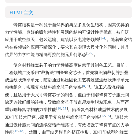
HTML全文
蜂窝结构是一种源于自然界的典型多孔仿生结构，因其优异的
力学性能、良好的吸能特性和灵活的结构可设计性等优点，被广泛
[
1
-
4
]
应用于航空航天、包装运输、建筑以及电池等领域
。随着蜂窝结
构在各领域的应用不断深化，要求其在实现大尺寸化的同时，兼具
[
5
-
7
]
优异的力学性能与精确可控的胞元几何形态
。
复合材料蜂窝芯子的力学性能高度依赖于其制备工艺。目前，
工程领域广泛采用“裁折法”制备蜂窝芯子，首先将织物裁切并折叠
成波纹状薄壁单元，随后通过热压固化工艺将这些波纹状薄壁单元
[
8
,
9
]
粘接组合，实现复合材料蜂窝芯子的制备
。该工艺虽流程简
便，且适用于大尺寸蜂窝芯子的制备，但由于相邻蜂窝芯子胞元间
缺乏连续纤维的连接，导致蜂窝芯子节点易发生脱粘现象，从而严
[
10
,
11
]
重影响蜂窝结构的力学性能
。随着复合材料成型技术的发展，
[
12
-
15
]
3D打印技术已逐步应用于复合材料蜂窝芯子的制备
。该技术
通过设计胞元间的连续交错纤维路径，有效增强了蜂窝节点的力学
[
16
-
18
]
性能
。然而，由于缺乏模具的挤压控形，3D打印成型的蜂窝