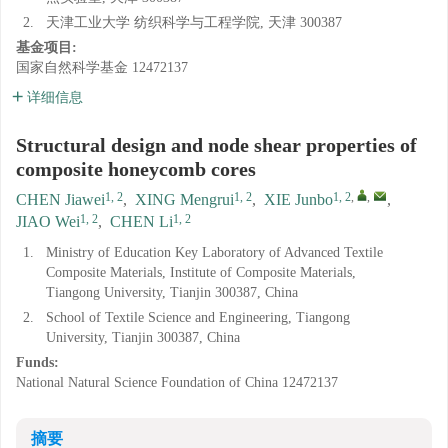
2.
天津工业大学 纺织科学与工程学院, 天津 300387
基金项目:
国家自然科学基金
12472137
详细信息
Structural design and node shear properties of
composite honeycomb cores
1, 2
1, 2
1, 2
,
,
CHEN Jiawei
,
XING Mengrui
,
XIE Junbo
,
1, 2
1, 2
JIAO Wei
,
CHEN Li
1.
Ministry of Education Key Laboratory of Advanced Textile
Composite Materials, Institute of Composite Materials,
Tiangong University, Tianjin 300387, China
2.
School of Textile Science and Engineering, Tiangong
University, Tianjin 300387, China
Funds:
National Natural Science Foundation of China
12472137
摘要