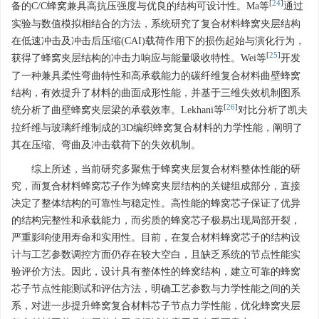
[
24
]
备的C/C蜂窝兼具高抗压强度与优良的结构可设计性。Ma等
通过
实验与数值模拟相结合的方法，系统研究了复合材料蜂窝夹层结构
在低速冲击及冲击后压缩(CAI)载荷作用下的损伤起始与演化行为，
[
25
]
获得了蜂窝夹层结构的冲击力响应与能量吸收特性。Wei等
开发
了一种兼具柔性弯曲特性和高承载能力的碳纤维复合材料曲壁蜂窝
结构，有效提升了材料的曲面成形性能，并基于三维失效机制图系
[
26
]
统分析了曲壁蜂窝夹层梁的承载效率。Lekhani等
对比分析了凯夫
拉纤维与玻璃纤维制成的3D编织蜂窝复合材料的力学性能，阐明了
其在压缩、弯曲及冲击载荷下的失效机制。
综上所述，当前研究多聚焦于蜂窝夹层复合材料整体性能的研
究，而复合材料蜂窝芯子作为蜂窝夹层结构的关键组成部分，直接
决定了整体结构的可靠性与稳定性。高性能的蜂窝芯子保证了优异
的结构完整性和承载能力，而劣质的蜂窝芯子极易出现局部开裂，
严重影响使用寿命和实用性。目前，在复合材料蜂窝芯子的结构设
计与工艺参数调控方面仍存在较大空白，且缺乏系统的节点性能实
验评价方法。因此，设计具有整体性的蜂窝结构，建立可靠的蜂窝
芯子节点性能测试和评估方法，明确工艺参数与力学性能之间的关
系，对进一步提升蜂窝复合材料芯子节点力学性能，优化蜂窝夹层