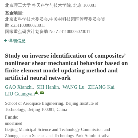
北京理工大学 空天科学与技术学院, 北京 100081
基金项目:
北京市科学技术委员会,中关村科技园区管理委员会资
助
Z231100006023011
国家重点研发计划资助
No.Z231100006023011
详细信息
Study on inverse identification of composites’
nonlinear shear mechanical behavior based on
finite element model updating method and
artificial neural network
GAO Xianzhi
,
SHI Hanlin
,
WANG Lu
,
ZHANG Kai
,
,
LIU Guangyan
School of Aerospace Engineering, Beijing Institute of
Technology, Beijing 100081, China
Funds:
undefined
Beijing Municipal Science and Technology Commission and
Zhongguancun Science and Technology Park Administrative