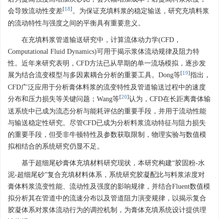
[
18
]
会导致流动性变差
。为保证充填料浆的稳定输送，研究充填料浆
的流动特性与强度之间的平衡具有重要意义。
在充填料浆管道输送研究中，计算流体动力学(CFD，
Computational Fluid Dynamics)可用于揭示浆体流动规律及阻力特
性。近年来研究表明，CFD方法已从早期的单一流场模拟，逐步发
[
19
]
展为结合流变模型与多因素耦合分析的重要工具。Dong等
指出，
CFD广泛应用于分析膏体料浆的流变特性及管道输送过程中的速度
[
20
]
分布和压力损失等关键问题；Wang等
认为，CFD在长距离膏体输
送系统中已成为流态分析与能耗评估的重要手段，并用于流动性能
与输送稳定性研究。尽管CFD已成为分析料浆流动特征与阻力损失
的重要手段，但受非牛顿特性及参数获取限制，物理实验与数值模
拟相结合的系统研究仍显不足。
基于超细尾砂膏体充填材料研究现状，本研究构建“胶固粉-水
泥-超细尾砂”复合充填材料体系，系统研究胶凝配比与料浆浓度对
膏体料浆流变性能、流动性及强度的影响规律，并结合Fluent数值模
拟分析其在管道中的流速分布以及管道阻力演变规律，以揭示复合
胶凝体系对浆体流动行为的调控机制，为膏体充填系统设计提供理