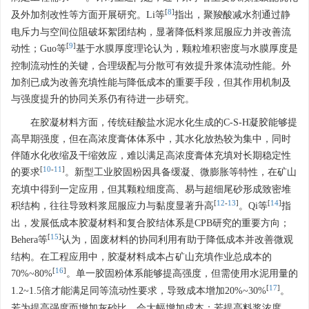
[
8
]
及外加剂改性等方面开展研究。Li等
指出，聚羧酸减水剂通过静
电斥力与空间位阻破坏絮团结构，显著降低料浆屈服应力并改善流
[
9
]
动性；Guo等
基于水膜厚度理论认为，颗粒堆积密度与水膜厚度是
控制流动性的关键，合理级配与分散可有效提升浆体流动性能。外
加剂已成为改善充填性能与降低成本的重要手段，但其作用机制及
与强度提升的协同关系仍有待进一步研究。
在胶凝材料方面，传统硅酸盐水泥水化生成的C-S-H凝胶能够提
高早期强度，但在高浓度膏体体系中，其水化放热较为集中，同时
伴随水化收缩及干缩效应，难以满足高浓度膏体充填对长期稳定性
[
10
-
11
]
的要求
。新型工业胶固粉因具备缓凝、微膨胀等特性，在矿山
充填中得到一定应用，但其颗粒细度高、易与超细尾砂形成致密堆
[
12
-
13
]
[
14
]
积结构，往往导致料浆屈服应力与黏度显著升高
。Qi等
指
出，发展低成本胶凝材料和复合胶结体系是CPB研究的重要方向；
[
15
]
Behera等
认为，固废材料的协同利用有助于降低成本并改善微观
结构。在工程应用中，胶凝材料成本占矿山充填作业总成本的
[
16
]
70%~80%
。单一胶固粉体系能够提高强度，但需使用水泥用量的
[
17
]
1.2~1.5倍才能满足同等流动性要求，导致成本增加20%~30%
。
若为提高强度而增加灰砂比，会大幅增加成本；若提高料浆浓度，