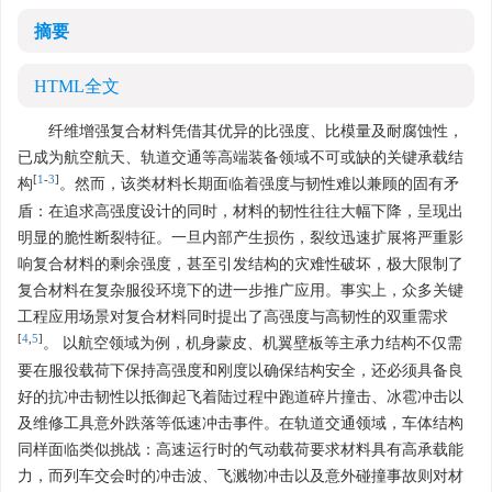
摘要
HTML全文
纤维增强复合材料凭借其优异的比强度、比模量及耐腐蚀性，
已成为航空航天、轨道交通等高端装备领域不可或缺的关键承载结
[
1
-
3
]
构
。然而，该类材料长期面临着强度与韧性难以兼顾的固有矛
盾：在追求高强度设计的同时，材料的韧性往往大幅下降，呈现出
明显的脆性断裂特征。一旦内部产生损伤，裂纹迅速扩展将严重影
响复合材料的剩余强度，甚至引发结构的灾难性破坏，极大限制了
复合材料在复杂服役环境下的进一步推广应用。事实上，众多关键
工程应用场景对复合材料同时提出了高强度与高韧性的双重需求
[
4
,
5
]
。 以航空领域为例，机身蒙皮、机翼壁板等主承力结构不仅需
要在服役载荷下保持高强度和刚度以确保结构安全，还必须具备良
好的抗冲击韧性以抵御起飞着陆过程中跑道碎片撞击、冰雹冲击以
及维修工具意外跌落等低速冲击事件。在轨道交通领域，车体结构
同样面临类似挑战：高速运行时的气动载荷要求材料具有高承载能
力，而列车交会时的冲击波、飞溅物冲击以及意外碰撞事故则对材