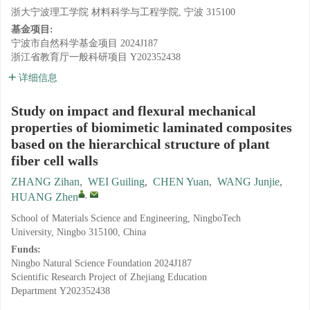
浙大宁波理工学院 材料科学与工程学院, 宁波 315100
基金项目:
宁波市自然科学基金项目
2024J187
浙江省教育厅一般科研项目
Y202352438
详细信息
Study on impact and flexural mechanical
properties of biomimetic laminated composites
based on the hierarchical structure of plant
fiber cell walls
ZHANG Zihan
,
WEI Guiling
,
CHEN Yuan
,
WANG Junjie
,
,
HUANG Zhen
School of Materials Science and Engineering, NingboTech
University, Ningbo 315100, China
Funds:
Ningbo Natural Science Foundation
2024J187
Scientific Research Project of Zhejiang Education
Department
Y202352438