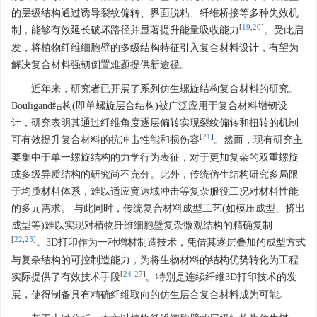
的层级结构通过诱导裂纹偏转、界面脱粘、纤维桥接等多种失效机
[
19
,
20
]
制，能够有效延长破坏路径并显著提升能量吸收能力
。受此启
发，将植物纤维细胞壁的多级结构特征引入复合材料设计，有望为
解决复合材料强韧倒置难题提供新途径。
近年来，研究者已开展了系列仿生螺旋结构复合材料的研究。
Bouligand结构(即单螺旋层合结构)被广泛应用于复合材料增韧设
计，研究表明其通过纤维角度逐层偏转实现裂纹偏转和扭转的机制
[
21
]
可有效提升复合材料的抗冲击性能和损伤容
。然而，现有研究主
要集中于单一螺旋结构的力学行为表征，对于更加复杂的双重螺旋
或多级异质结构的研究尚不充分。此外，传统仿生结构研究多局限
于均质材料体系，难以适应宽速域冲击等复杂服役工况对材料性能
的多元需求。 与此同时，传统复合材料成型工艺(如模压成型、挤出
成型等)难以实现对植物纤维细胞壁复杂微观结构的精确复制
[
22
,
23
]
。3D打印作为一种增材制造技术，凭借其逐层叠加的成型方式
与复杂结构的可控制造能力，为将生物材料的结构优势转化为工程
[
24
-
27
]
实际提供了有效技术手段
。特别是连续纤维3D打印技术的发
展，使得制备具有精确纤维取向的仿生层合复合材料成为可能。