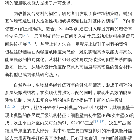
料的能量吸收能力提出了严苛要求。
为改善复合材料的韧性，研究者们发展了多种增韧策略。树脂
[
6
]
基体增韧通过引入热塑性树脂或橡胶颗粒提升基体的韧性
，Z向增
强技术(如三维编织、缝合、Z-pin等)则通过引入厚度方向的增强体
[
7
,
8
]
抑制分层
，层间增韧通过在层间引入韧性层或纳米材料来延缓层
[
9
,
10
]
间裂纹扩展
。尽管上述方法在一定程度上提升了材料的韧性，
但往往以牺牲面内强度或刚度为代价，难以实现高承载能力与高效
能量耗散的协同优化。从材料组分改性角度突破强韧倒置关系面临
瓶颈，因此，从结构设计角度探究兼具高强度与高韧性的复合材料
新构型已成为领域研究热点。
自然界中，生物材料经过亿万年的进化与筛选，形成了精巧的
多层级微观结构，在实现优异强韧匹配的同时，展现出高效的能量
耗散机制，为人工复合材料的结构设计提供了丰富的仿生模板
[
11
-
15
]
。其中，植物纤维作为一种典型的天然生物材料，其细胞壁呈
现出典型的多尺度层级结构特征：细胞壁由初生壁(P)和次生壁(S)构
[
16
-
18
]
成，次生壁由外至内又可分为S1、S2和S3三层
。次生壁占据
细胞壁厚度的绝大部分，其中S2层主要由螺旋排列的纤维素微纤丝
嵌入木质素和半纤维素基体构成。已有研究表明，植物纤维细胞壁